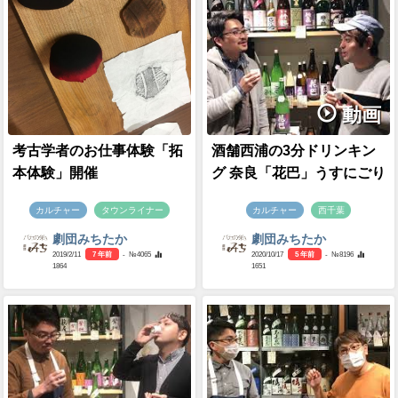
動画
考古学者のお仕事体験「拓
酒舗西浦の3分ドリンキン
本体験」開催
グ 奈良「花巴」うすにごり
カルチャー
タウンライナー
カルチャー
西千葉
劇団みちたか
劇団みちたか
2019/2/11
7 年前
- №4065
2020/10/17
5 年前
- №8196
1864
1651