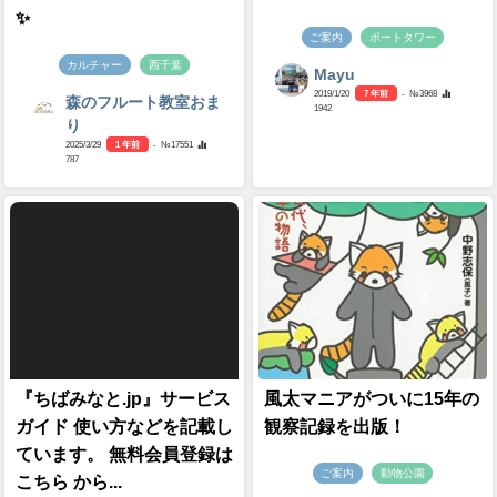
✨
ご案内
ポートタワー
カルチャー
西千葉
Mayu
2019/1/20
7 年前
- №3968
森のフルート教室おま
1942
り
2025/3/29
1 年前
- №17551
787
『ちばみなと.jp』サービス
風太マニアがついに15年の
ガイド 使い方などを記載し
観察記録を出版！
ています。 無料会員登録は
ご案内
動物公園
こちら から...