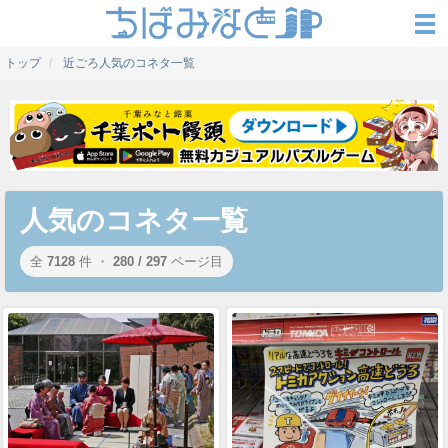
トップ
近ごろ人気のコネタ一覧
人気のコネタ一覧
全
7128
件 ・
280 / 297
ページ目