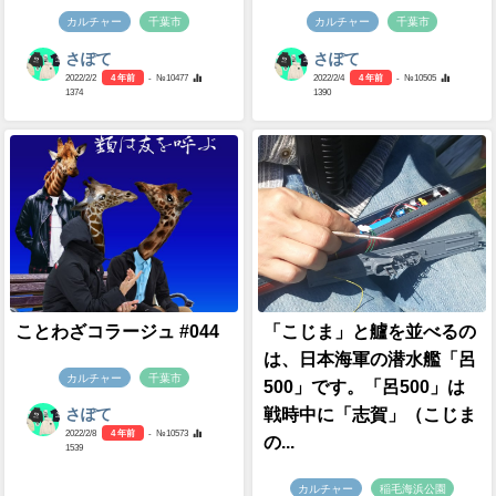
カルチャー
千葉市
カルチャー
千葉市
さぽて
さぽて
2022/2/2
4 年前
- №10477
2022/2/4
4 年前
- №10505
1374
1390
ことわざコラージュ #044
「こじま」と艫を並べるの
は、日本海軍の潜水艦「呂
カルチャー
千葉市
500」です。「呂500」は
戦時中に「志賀」（こじま
さぽて
2022/2/8
4 年前
- №10573
の...
1539
カルチャー
稲毛海浜公園