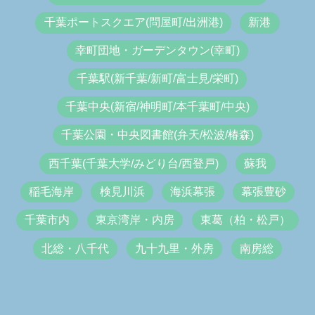
千葉ポートスクエア(問屋町/出洲港)
新港
幸町団地・ガーデンタウン(幸町)
千葉駅(新千葉/新町/富士見/栄町)
千葉中央(新宿/神明町/本千葉町/中央)
千葉公園・中央図書館(弁天/松波/椿森)
西千葉(千葉大学/みどり台/西登戸)
蘇我
稲毛海岸
検見川浜
海浜幕張
幕張豊砂
千葉市内
東京湾岸・内房
東葛（柏・松戸）
北総・八千代
九十九里・外房
南房総