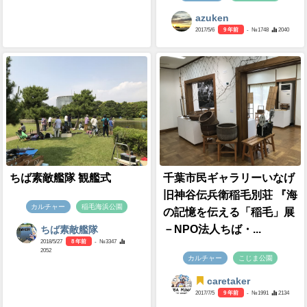
azuken
2017/5/6
9 年前
- №1748
2040
ちば素敵艦隊 観艦式
千葉市民ギャラリーいなげ
旧神谷伝兵衛稲毛別荘 『海
カルチャー
稲毛海浜公園
の記憶を伝える「稲毛」展
－NPO法人ちば・...
ちば素敵艦隊
2018/5/27
8 年前
- №3347
2052
カルチャー
こじま公園
caretaker
2017/7/5
9 年前
- №1991
2134