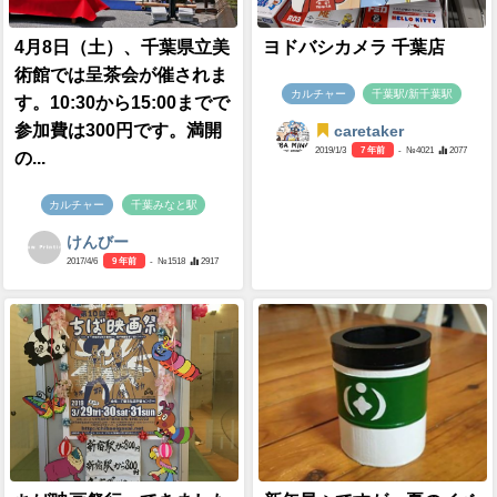
4月8日（土）、千葉県立美
ヨドバシカメラ 千葉店
術館では呈茶会が催されま
カルチャー
千葉駅/新千葉駅
す。10:30から15:00までで
参加費は300円です。満開
caretaker
2019/1/3
7 年前
- №4021
2077
の...
カルチャー
千葉みなと駅
けんびー
2017/4/6
9 年前
- №1518
2917