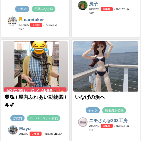
風子
ご案内
千葉みなと駅
2022/8/23
3 年前
- №11763
1625
caretaker
2017/8/15
8 年前
- №1524
2627
🐰🦜 \ 屋内ふれあい動物園 /
いなげの浜へ
🐐💕
キャラ
稲毛海浜公園
ご案内
ハーバーシティ蘇我
ニモさん@203工房
2022/7/20
4 年前
- №11585
Mayu
918
2019/7/3
7 年前
- №5186
1284