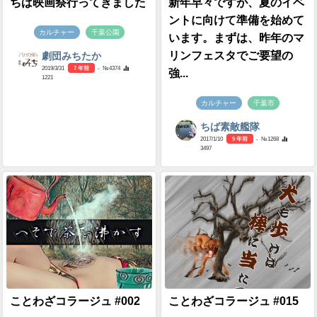
ちば映画祭行ってきました
新年早々ですが、夏のイベ
ントに向けて準備を始めて
カルチャー
千葉公園
います。まずは、昨年のマ
リンフェスタでご要望の
劇団みちたか
2019/3/31
7 年前
- №4374
強...
1221
カルチャー
千葉市
ちば素敵艦隊
2017/1/10
9 年前
- №1268
3497
ことわざコラージュ #002
ことわざコラージュ #015