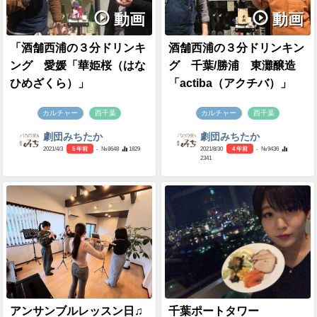
動画
動画
「酒舗西浦の３分ドリンキ
酒舗西浦の３分ドリンキン
ング 愛媛「華姫桜（はな
グ 千葉/勝浦 東灘醸造
ひめざくら）」
「actiba（アクチバ）」
カルチャー
西千葉
カルチャー
西千葉
劇団みちたか
劇団みちたか
2021/4/3
5 年前
- №8648
1829
2021/8/30
4 年前
- №9436
2341
アンサンブルレッスン日♫
千葉ポートタワー