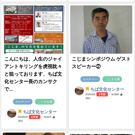
こんにちは、人生のジャイ
こじまシンポジウム ゲスト
アントキリングを虎視眈々
スピーカー②
と狙っております、ちば文
カルチャー
こじま公園
化センター長のカンサク
で...
ちば文化センター
2019/10/8
6 年前
- №5908
3950
カルチャー
こじま公園
ちば文化センター
2019/9/29
6 年前
- №5870
1654