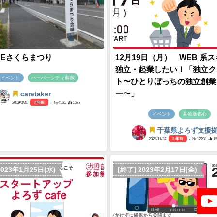
JFEさくらまつり
12月19日（月） WEB 系
独立・起業したい！「独立ク
イベント
ハーバーシティ蘇我
ト〜ひとりぼっちの独立創業
ー〜」
caretaker
2019/3/31
7 年前
- №4561
1583
イベント
幕張新都心
千葉県よろず支援
2022/11/24
3 年前
- №12498
15
2023年1月25日(水)
[終了] 2023年2月17日(金)