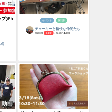
プ(iPh
イベント
蘇我駅
チャーキーと愉快な仲間たち
2019/3/24
7 年前
- №4357
1551
拠点
動画