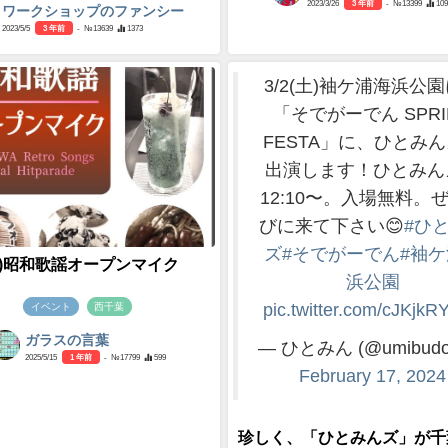
2023/3/26
3 年前
- №13399
109
ワークショップのファンシー
2023/5/5
3 年前
- №13639
1373
3/2(土)袖ケ浦海浜公
「そでがーでん SPRI
FESTA」に、ひとみ
出演します！ひとみん
12:10〜。入場無料。
びに来て下さい😊
#ひ
ズ
#そでがーでん
#袖
(土)昭和歌謡オープンマイク
浜公園
pic.twitter.com/cJKjk
イベント
西千葉
ガラスの言葉
— ひとみん (@umibudo
2025/5/15
1 年前
- №17799
599
February 17, 2024
珍しく、「ひとみんズ」が千