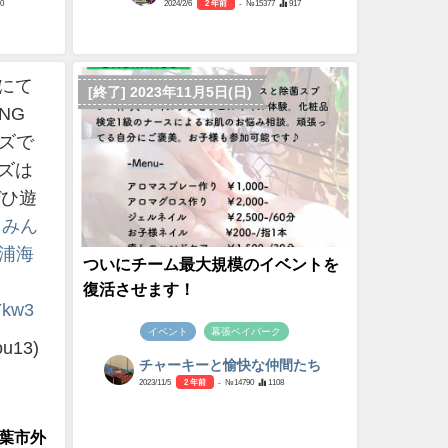
0
2024/2/6
2 年前
- №15377
917
園にて
[終了] 2023年11月5日(日)
NG
んズで
ズは
ぜひ遊
とみん
ケ浦海
ついにチーム最大規模のイベントを
復活させます！
RYkw3
イベント
幕張ベイパーク
u13)
チャーキーと愉快な仲間たち
2023/11/5
2 年前
- №14790
1108
葉市外