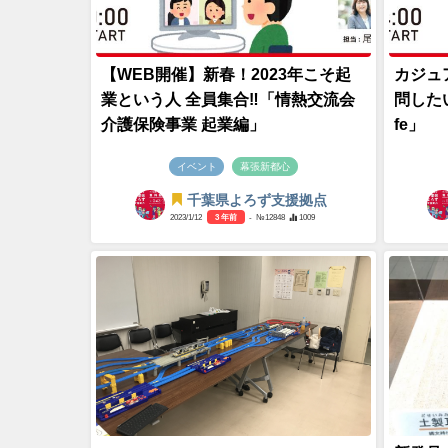
【WEB開催】新春！2023年こそ起
カジュ
業という人 全員集合‼「情熱交流会
問した
介護保険事業 起業編」
fe」
イベント
幕張新都心
千葉県よろず支援拠点
2023/1/12
3 年前
- №12848
1009