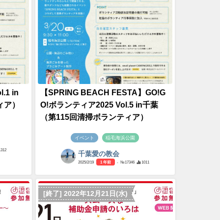
1 in
【SPRING BEACH FESTA】GO!G
ィア）
O!ボランティア2025 Vol.5 in千葉
（第115回清掃ボランティア）
イベント
稲毛海浜公園
1312
千葉愛の教会
2025/2/19
1 年前
- №17346
1011
[終了] 2022年12月21日(水)