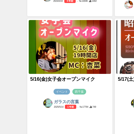
2023/2/22
3 年前
- №13046
1402
5/16(金)女子会オープンマイク
5/17
イベント
西千葉
ガラスの言葉
2025/5/14
1 年前
- №17794
749