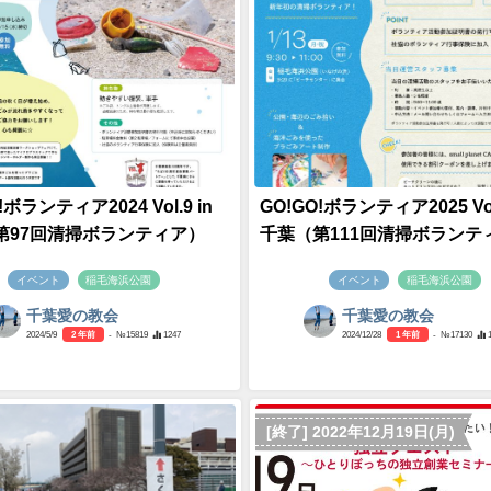
!ボランティア2024 Vol.9 in
GO!GO!ボランティア2025 Vol.
第97回清掃ボランティア）
千葉（第111回清掃ボランテ
イベント
稲毛海浜公園
イベント
稲毛海浜公園
千葉愛の教会
千葉愛の教会
2024/5/9
2 年前
- №15819
1247
2024/12/28
1 年前
- №17130
[終了] 2022年12月19日(月)