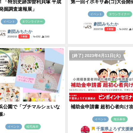
！「特別史跡加曽利貝塚 平成
第一回イボキサ碁(ゴ)大会開
度発掘調査速報展」
イベント
タウンライナー
イベント
タウンライナー
劇団みちたか
2023/7/26
3 年前
- №14202
劇団みちたか
2019/3/16
7 年前
- №4292
2160
[終了] 2023年4月11日(火)
浜公園で「プチマルシェいな
補助金申請書 超初心者向け
催♪
イベント
海浜幕張
イベント
稲毛海岸
千葉県よろず支援