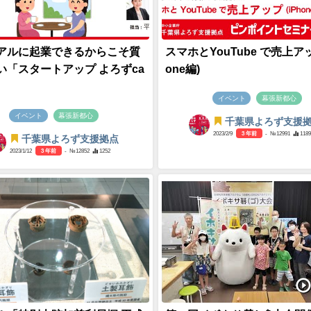
アルに起業できるからこそ質
スマホとYouTube で売上アッ
い「スタートアップ よろずca
one編)
イベント
幕張新都心
イベント
幕張新都心
千葉県よろず支援
2023/2/9
3 年前
- №12991
1189
千葉県よろず支援拠点
2023/1/12
3 年前
- №12852
1252