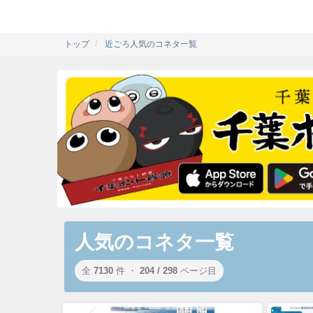
トップ
近ごろ人気のコネタ一覧
人気のコネタ一覧
全
7130
件 ・
204 / 298
ページ目