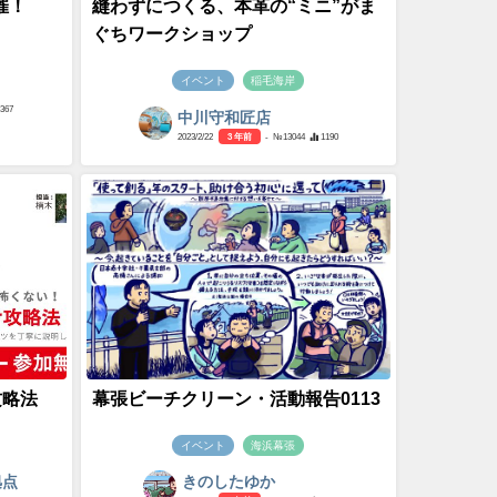
催！
縫わずにつくる、本革の“ミニ”がま
ぐちワークショップ
イベント
稲毛海岸
1367
中川守和匠店
2023/2/22
3 年前
- №13044
1190
攻略法
幕張ビーチクリーン・活動報告0113
イベント
海浜幕張
拠点
きのしたゆか