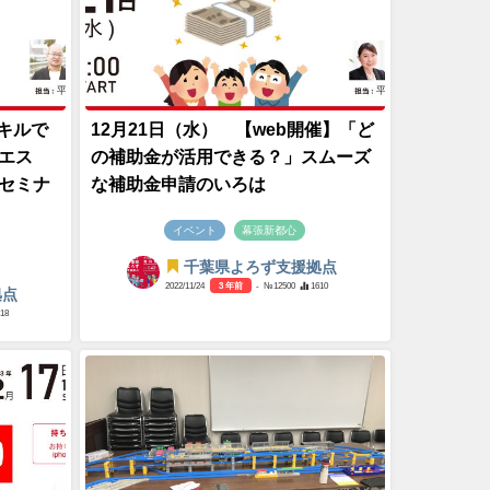
スキルで
12月21日（水） 【web開催】「ど
エス
の補助金が活用できる？」スムーズ
セミナ
な補助金申請のいろは
イベント
幕張新都心
千葉県よろず支援拠点
2022/11/24
3 年前
- №12500
1610
拠点
18