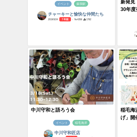
新発見
イベント
蘇我駅
30年
チャーキーと愉快な仲間たち
2019/3/24
7 年前
- №4358
1782
中川守和と語ろう会
稲毛海
げ」開
イベント
稲毛海岸
中川守和匠店