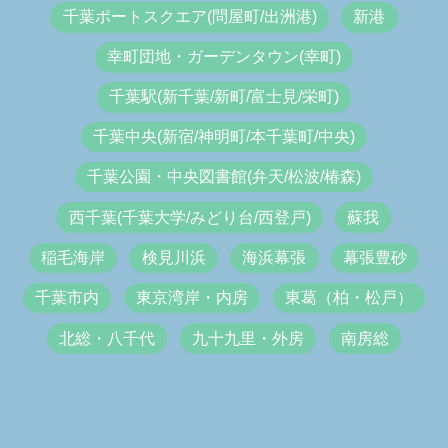
千葉ポートスクエア(問屋町/出洲港)
新港
幸町団地・ガーデンタウン(幸町)
千葉駅(新千葉/新町/富士見/栄町)
千葉中央(新宿/神明町/本千葉町/中央)
千葉公園・中央図書館(弁天/松波/椿森)
西千葉(千葉大学/みどり台/西登戸)
蘇我
稲毛海岸
検見川浜
海浜幕張
幕張豊砂
千葉市内
東京湾岸・内房
東葛（柏・松戸）
北総・八千代
九十九里・外房
南房総