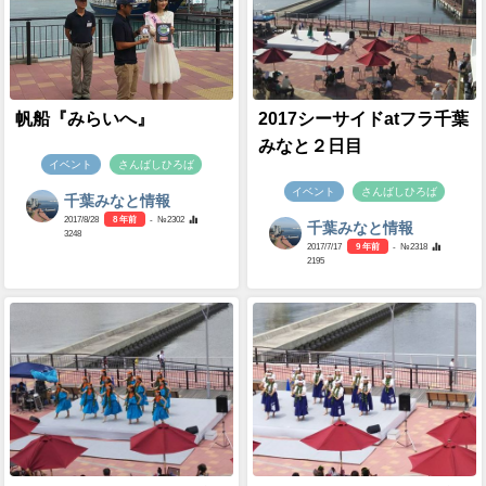
帆船『みらいへ』
2017シーサイドatフラ千葉
みなと２日目
イベント
さんばしひろば
イベント
さんばしひろば
千葉みなと情報
2017/8/28
8 年前
- №2302
千葉みなと情報
3248
2017/7/17
9 年前
- №2318
2195