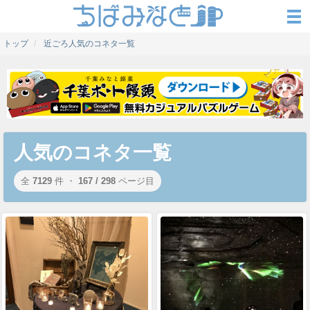
トップ
近ごろ人気のコネタ一覧
人気のコネタ一覧
全
7129
件 ・
167 / 298
ページ目