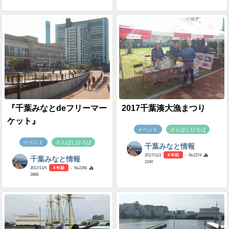
『千葉みなとdeフリーマー
2017千葉湊大漁まつり
ケット』
イベント
さんばしひろば
イベント
さんばしひろば
千葉みなと情報
2017/11/3
8 年前
- №2274
千葉みなと情報
2160
2017/11/5
8 年前
- №2266
2868