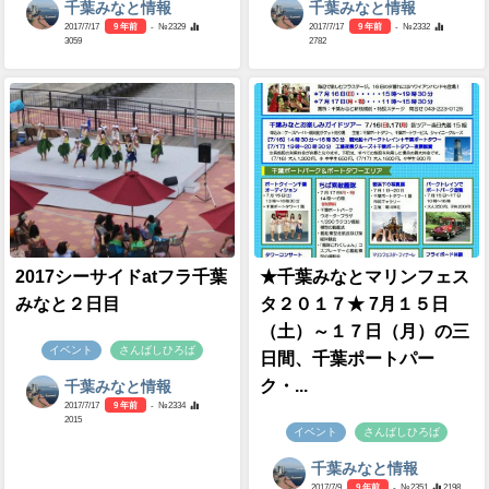
千葉みなと情報
千葉みなと情報
2017/7/17
9 年前
- №2329
2017/7/17
9 年前
- №2332
3059
2782
2017シーサイドatフラ千葉
★千葉みなとマリンフェス
みなと２日目
タ２０１７★ 7月１５日
（土）～１７日（月）の三
イベント
さんばしひろば
日間、千葉ポートパー
ク・...
千葉みなと情報
2017/7/17
9 年前
- №2334
2015
イベント
さんばしひろば
千葉みなと情報
2017/7/9
9 年前
- №2351
2198