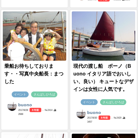
乗船お待ちしておりま
現代の渡し船 ボーノ（B
す・・写真中央船長：まつ
uono イタリア語でおいし
した
い、良い） キュートなデザ
インは女性に人気です。
イベント
さんばしひろば
イベント
さんばしひろば
buono
2017/8/28
8 年前
- №2414
buono
2688
2017/8/30
8 年前
- №2420
3457