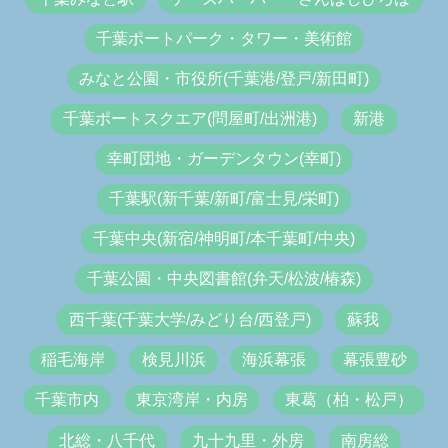
千葉ポートパーク・タワー・美術館
みなと公園・市役所(千葉港/登戸/新田町)
千葉ポートスクエア(問屋町/出洲港)
新港
幸町団地・ガーデンタウン(幸町)
千葉駅(新千葉/新町/富士見/栄町)
千葉中央(新宿/神明町/本千葉町/中央)
千葉公園・中央図書館(弁天/松波/椿森)
西千葉(千葉大学/みどり台/西登戸)
蘇我
稲毛海岸
検見川浜
海浜幕張
幕張豊砂
千葉市内
東京湾岸・内房
東葛（柏・松戸）
北総・八千代
九十九里・外房
南房総