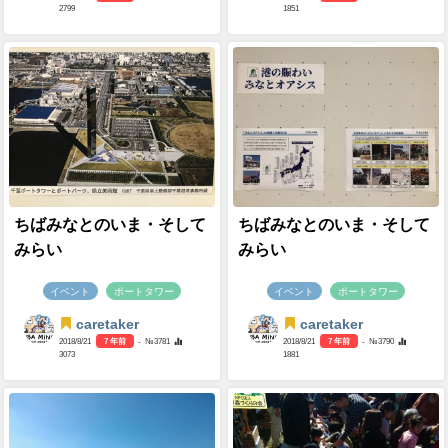
2799
1851
ちばみなとのいま・そして
ちばみなとのいま・そして
みらい
みらい
イベント
ポートタワー
イベント
ポートタワー
caretaker
caretaker
2018/8/21
7 年前
- №3781
2018/8/21
7 年前
- №3790
3073
1881