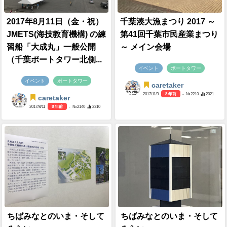
2017年8月11日（金・祝）
千葉湊大漁まつり 2017 ～
JMETS(海技教育機構) の練
第41回千葉市民産業まつり
習船「大成丸」一般公開
～ メイン会場
（千葉ポートタワー北側...
イベント
ポートタワー
イベント
ポートタワー
caretaker
2017/11/3
8 年前
- №2210
2021
caretaker
2017/8/11
8 年前
- №2140
2310
ちばみなとのいま・そして
ちばみなとのいま・そして