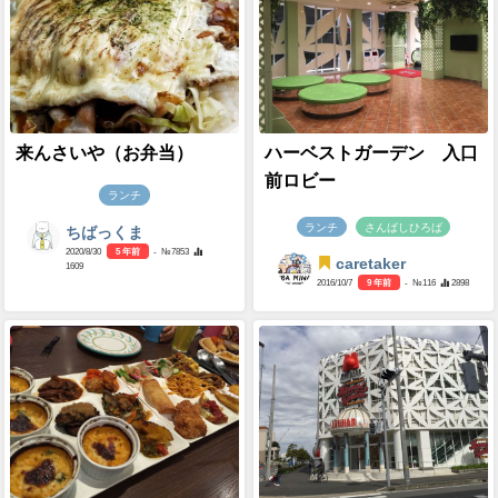
来んさいや（お弁当）
ハーベストガーデン 入口
前ロビー
ランチ
ランチ
さんばしひろば
ちばっくま
2020/8/30
5 年前
- №7853
caretaker
1609
2016/10/7
9 年前
- №116
2898