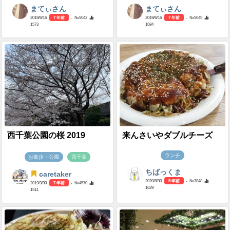
まてぃさん
まてぃさん
2019/6/16
7 年前
- №5042
2019/6/16
7 年前
- №5045
1573
1684
西千葉公園の桜 2019
来んさいやダブルチーズ
ランチ
お散歩・公園
西千葉
ちばっくま
caretaker
2020/8/30
5 年前
- №7848
2019/3/30
7 年前
- №4570
1629
1511