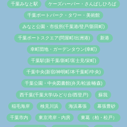
千葉みなと駅
ケーズハーバー・さんばしひろば
千葉ポートパーク・タワー・美術館
みなと公園・市役所(千葉港/登戸/新田町)
千葉ポートスクエア(問屋町/出洲港)
新港
幸町団地・ガーデンタウン(幸町)
千葉駅(新千葉/新町/富士見/栄町)
千葉中央(新宿/神明町/本千葉町/中央)
千葉公園・中央図書館(弁天/松波/椿森)
西千葉(千葉大学/みどり台/西登戸)
蘇我
稲毛海岸
検見川浜
海浜幕張
幕張豊砂
千葉市内
東京湾岸・内房
東葛（柏・松戸）