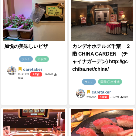
加悦の美味しいピザ
カンデオホテルズ千葉 ２
階 CHINA GARDEN (チ
ランチ
市役所
ャイナガーデン) http://gc-
chiba.net/china/
caretaker
2018/12/27
7 年前
- №3947
2899
ランチ
問屋町/出洲港
caretaker
2016/12/5
9 年前
- №271
2653