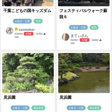
千葉こどもの国キッズダム
フェスティバルウォーク蘇
我 6
お散歩・公園
市原
お散歩・公園
蘇我
caretaker
2018/4/29
8 年前
- №3329
まてぃさん
1583
2020/9/17
5 年前
- №8062
1594
見浜園
見浜園
お散歩・公園
海浜幕張
お散歩・公園
海浜幕張