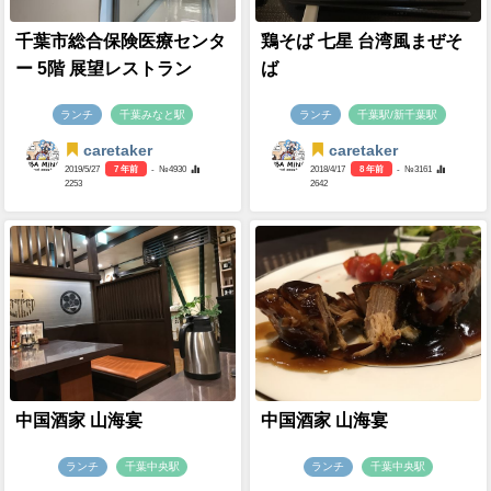
千葉市総合保険医療センタ
鶏そば 七星 台湾風まぜそ
ー 5階 展望レストラン
ば
ランチ
千葉みなと駅
ランチ
千葉駅/新千葉駅
caretaker
caretaker
2019/5/27
7 年前
- №4930
2018/4/17
8 年前
- №3161
2253
2642
中国酒家 山海宴
中国酒家 山海宴
ランチ
千葉中央駅
ランチ
千葉中央駅