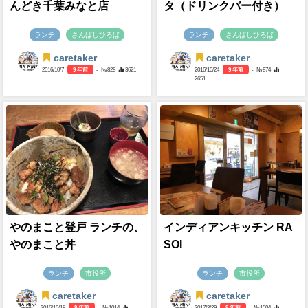
んどき千葉みなと店
タ（ドリンクバー付き）
ランチ
さんばしひろば
ランチ
さんばしひろば
caretaker
caretaker
2016/10/7
9 年前
- №828
3621
2016/10/24
9 年前
- №874
2651
やのまこと登戸 ランチの、
インディアンキッチン RA
やのまこと丼
SOI
ランチ
市役所
ランチ
市役所
caretaker
caretaker
2016/10/18
9 年前
- №1014
2017/3/29
9 年前
- №1504