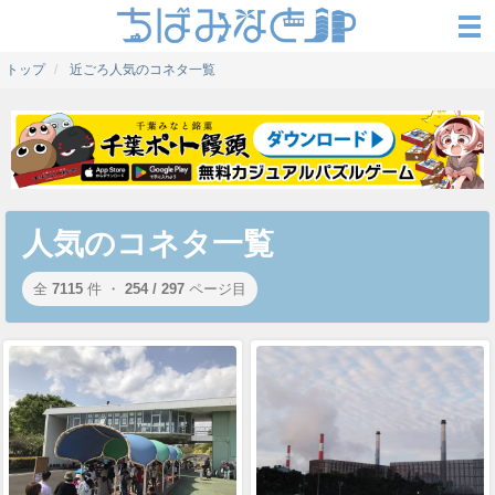
トップ
近ごろ人気のコネタ一覧
人気のコネタ一覧
全
7115
件 ・
254 / 297
ページ目