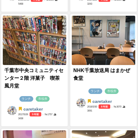
5468
3243
千葉市中央コミュニティセ
NHK千葉放送局 はまかぜ
ンター２階 洋菓子 喫茶
食堂
風月堂
ランチ
市役所
ランチ
市役所
caretaker
2018/3/30
8 年前
- №3070
caretaker
3091
2017/5/26
9 年前
- №1757
3438