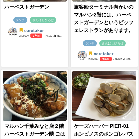
ハーベストガーデン
旅客船ターミナル向かいの
マルハン2階には、ハーベ
ランチ
さんばしひろば
ストガーデンというビッフ
ェレストランがあります。
caretaker
2016/10/7
9 年前
- №120
4191
ランチ
さんばしひろば
caretaker
2016/10/7
9 年前
- №122
3395
マルハン千葉みなと店２階
ケーズハーバー PIER-01
ハーベストガーデン隣 ごは
ホンビノスのボンゴレパス