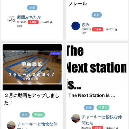
ノレール
鉄道
鉄道
劇団みちたか
2019/2/13
7 年前
- №4078
ぎみ
1883
2019/7/23
7 年前
- №5252
1895
２月に動画をアップしまし
The Next Station is …
た！
鉄道
千葉市
鉄道
千葉市
チャーキーと愉快な仲
間たち
チャーキーと愉快な仲
2022/4/15
4 年前
- №11117