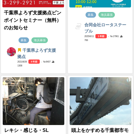
千葉県よろず支援拠点ピン
募集
海浜幕張
ポイントセミナー（無料）
合同会社ロータステー
のお知らせ
ブル
2025/6/11
1 年前
- №17961
766
募集
海浜幕張
千葉県よろず支援
拠点
2021/8/26
4 年前
- №9407
1308
レキシ・感じる・SL
頭上をかすめる千葉都市モ