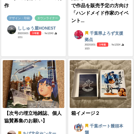
作
で作品を販売予定の方向け
「ハンドメイド作家のイベ
デザイン・印刷
タウンライナー
ント...
ししゅう屋HONEST
千葉県よろず支援
2022/10/21
3 年前
- №12243
1211
拠点
2022/10/31
3 年前
- №12324
1023
【次号の埋立地雑誌、個人
箱イメージ２
協賛募集のお願い】
千葉ポート饅頭本
舗
ちば文化センター