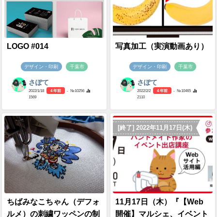
LOGO #014
写真加工（実演動画あり）
デザイン・印刷
千葉市
デザイン・印刷
千葉市
さぽて
さぽて
2022/1/18
4 年前
- №10256
2022/2/2
4 年前
- №10465
1569
2110
[終了] 2022年11月17日(木)
ちばみなこちゃん（デフォ
11月17日（木）『【Web
ルメ）の刺繍ワッペンの制
開催】マルシェ、イベント