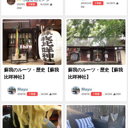
2023/11/19
2 年前
- №15079
2022/9/1
3 年前
- №11818
958
2508
蘇我のルーツ・歴史【蘇我
蘇我のルーツ・歴史【蘇我
比咩神社】
比咩神社】
Mayu
Mayu
2019/7/8
7 年前
- №5190
2690
2019/7/8
7 年前
- №5191
2020