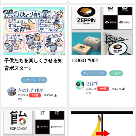
子供たちを楽しくさせる知
LOGO #001
育ポスター♪
デザイン・印刷
千葉市
デザイン・印刷
さぽて
2022/1/18
4 年前
- №10243
きのしたゆか
1142
2024/5/16
2 年前
- №15902
725