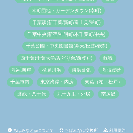
幸町団地・ガーデンタウン(幸町)
千葉駅(新千葉/新町/富士見/栄町)
千葉中央(新宿/神明町/本千葉町/中央)
千葉公園・中央図書館(弁天/松波/椿森)
西千葉(千葉大学/みどり台/西登戸)
蘇我
稲毛海岸
検見川浜
海浜幕張
幕張豊砂
千葉市内
東京湾岸・内房
東葛（柏・松戸）
北総・八千代
九十九里・外房
南房総
ちばみなとjpについて
ちばみなぽ交換所
利用規約