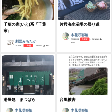
千葉の家(いえ)系『千葉
片貝海水浴場の帰り道
家』
木花咲耶姫
2019/8/19
6 年前
- №5434
劇団みちたか
3027
2019/3/7
7 年前
- №4192
3047
湯屋処 まつばら
台風被害
木花咲耶姫
木花咲耶姫