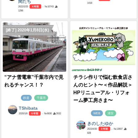
間たち
1418
2022/2/25
4 年前
- №10743
1296
[終了] 2020年1月8日(水)
“アナ雪電車”千葉市内で見
チラシ作りで悩む飲食店さ
れるチャンス！？
んのヒント〜＜作品解説＞
HPリニューアル・リフォ
鉄道
千葉市
ーム夢工房さま〜
TShibata
WEB
浦安
2020/1/8
6 年前
- №6830
2632
きのしたゆか
2023/4/30
3 年前
- №13607
828