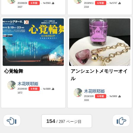
2019/8/28
6 年前
- №5583
2019/9/11
6 年前
- №5747
3437
2318
心覚輪舞
アンシェントメモリーオイ
ル
木花咲耶姫
2019/9/30
6 年前
- №5889
木花咲耶姫
1872
2019/10/8
6 年前
- №5906
3333
154
/ 297 ページ目