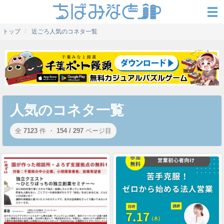
トップ
近ごろ人気のコネタ一覧
人気のコネタ一覧
全
7123
件 ・
154 / 297
ページ目