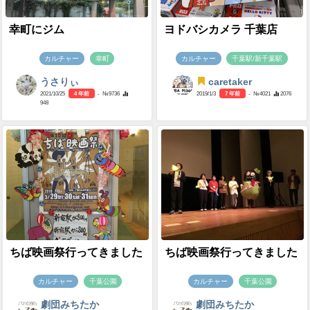
幸町にジム
ヨドバシカメラ 千葉店
カルチャー
幸町
カルチャー
千葉駅/新千葉駅
うさりぃ
caretaker
2021/10/25
4 年前
- №9736
2019/1/3
7 年前
- №4021
2076
948
ちば映画祭行ってきました
ちば映画祭行ってきました
カルチャー
千葉公園
カルチャー
千葉公園
劇団みちたか
劇団みちたか