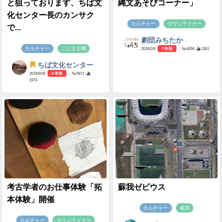
と狙っております、ちば文
縄文あそびコーナー」
化センター長のカンサク
カルチャー
タウンライナー
で...
劇団みちたか
カルチャー
こじま公園
2019/2/9
7 年前
- №4056
2261
ちば文化センター
2019/9/29
6 年前
- №5871
1974
考古学者のお仕事体験「拓
蘇我ゼビウス
本体験」開催
カルチャー
蘇我
カルチャー
タウンライナー