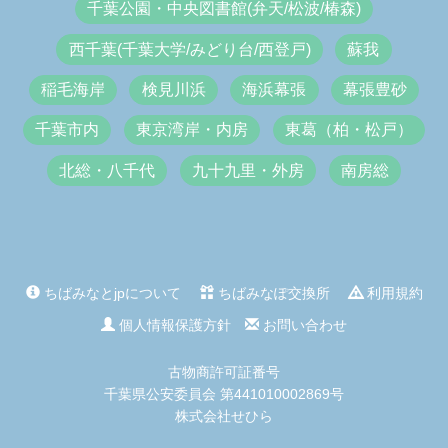
千葉公園・中央図書館(弁天/松波/椿森)
西千葉(千葉大学/みどり台/西登戸)
蘇我
稲毛海岸
検見川浜
海浜幕張
幕張豊砂
千葉市内
東京湾岸・内房
東葛（柏・松戸）
北総・八千代
九十九里・外房
南房総
ちばみなとjpについて
ちばみなぽ交換所
利用規約
個人情報保護方針
お問い合わせ
古物商許可証番号
千葉県公安委員会 第441010002869号
株式会社せひら