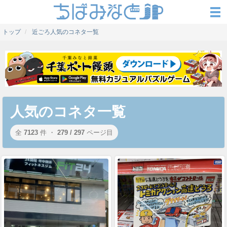
トップ
近ごろ人気のコネタ一覧
人気のコネタ一覧
全
7123
件 ・
279 / 297
ページ目