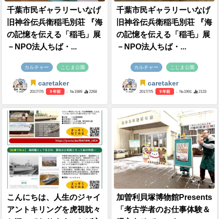
千葉市民ギャラリーいなげ
千葉市民ギャラリーいなげ
旧神谷伝兵衛稲毛別荘 『海
旧神谷伝兵衛稲毛別荘 『海
の記憶を伝える「稲毛」展
の記憶を伝える「稲毛」展
－NPO法人ちば・...
－NPO法人ちば・...
カルチャー
こじま公園
カルチャー
こじま公園
caretaker
caretaker
2017/7/5
9 年前
- №1989
2268
2017/7/5
9 年前
- №1991
2133
こんにちは、人生のジャイ
加曽利貝塚博物館Presents
アントキリングを虎視眈々
「考古学者のお仕事体験＆