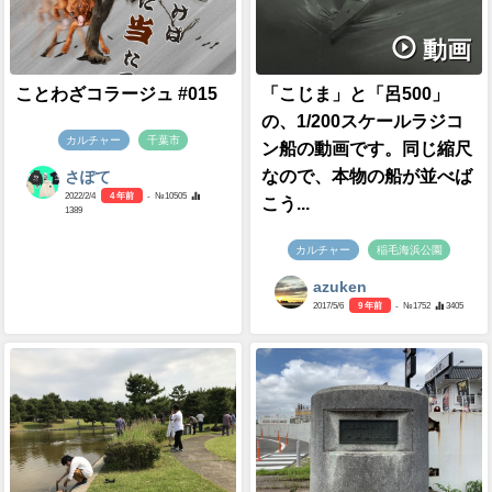
動画
ことわざコラージュ #015
「こじま」と「呂500」
の、1/200スケールラジコ
カルチャー
千葉市
ン船の動画です。同じ縮尺
なので、本物の船が並べば
さぽて
2022/2/4
4 年前
- №10505
こう...
1389
カルチャー
稲毛海浜公園
azuken
2017/5/6
9 年前
- №1752
3405