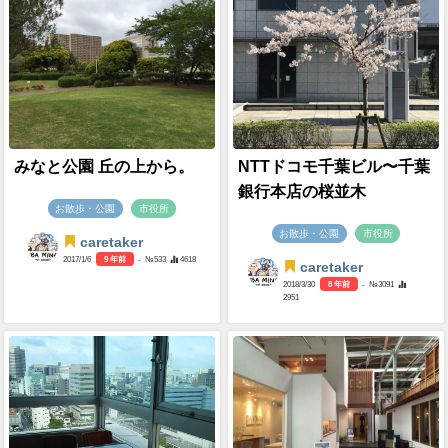
みなと公園 丘の上から。
NTTドコモ千葉ビル〜千葉
銀行本店の桜並木
お散歩・公園
市役所
お散歩・公園
市役所
caretaker
2017/1/6
9 年前
- №533
4618
caretaker
2018/3/30
8 年前
- №3091
2951