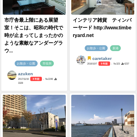
市庁舎最上階にある展望
インテリア雑貨 ティンバ
室！そこは、昭和の時代で
ーヤード http://www.timbe
時が止まってしまったかの
ryard.net
ような素敵なアンダーグラ
お散歩・公園
新港
ウ...
caretaker
お散歩・公園
市役所
2016/10/7
9 年前
- №323
4237
azuken
2017/11/16
8 年前
- №2246
3328