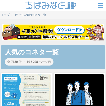
トップ
近ごろ人気のコネタ一覧
人気のコネタ一覧
全
7130
件 ・
16 / 298
ページ目