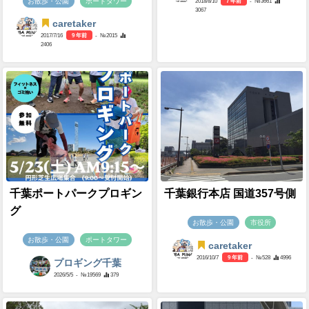
お散歩・公園
ポートタワー
2018/8/10
7 年前
- №3661
3067
caretaker
2017/7/16
9 年前
- №2015
2406
千葉ポートパークプロギン
千葉銀行本店 国道357号側
グ
お散歩・公園
市役所
お散歩・公園
ポートタワー
caretaker
2016/10/7
9 年前
- №528
4996
プロギング千葉
2026/5/5
- №19569
379