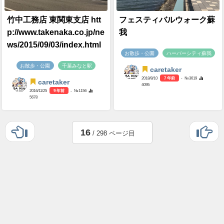
竹中工務店 東関東支店 htt
フェスティバルウォーク蘇
p://www.takenaka.co.jp/ne
我
ws/2015/09/03/index.html
お散歩・公園
ハーバーシティ蘇我
お散歩・公園
千葉みなと駅
caretaker
2018/8/10
7 年前
- №3619
caretaker
4095
2016/11/25
9 年前
- №1156
5678
16
/ 298 ページ目