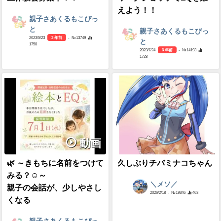
えよう！！
親子さあくるもこぴっ
と
親子さあくるもこぴっ
2023/5/23
3 年前
- №13749
と
1758
2023/7/24
3 年前
- №14193
1728
動画
🌿 ～きもちに名前をつけて
久しぶりチバミナコちゃん
みる？☺～
＼メソ／
親子の会話が、少しやさし
2026/2/18
- №19346
463
くなる