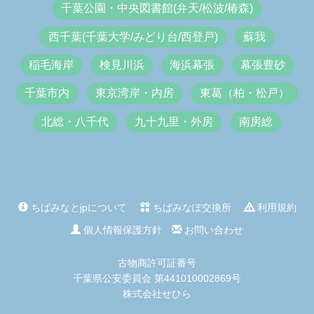
千葉公園・中央図書館(弁天/松波/椿森)
西千葉(千葉大学/みどり台/西登戸)
蘇我
稲毛海岸
検見川浜
海浜幕張
幕張豊砂
千葉市内
東京湾岸・内房
東葛（柏・松戸）
北総・八千代
九十九里・外房
南房総
ちばみなとjpについて
ちばみなぽ交換所
利用規約
個人情報保護方針
お問い合わせ
古物商許可証番号
千葉県公安委員会 第441010002869号
株式会社せひら