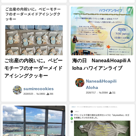
ご出産の内祝いに。ベビー
海の日 Nanea&Hoapili A
モチーフのオーダーメイド
loha ハワイアンライブ
アイシングクッキー
Nanea&Hoapili
Aloha
sumirecookies
2026/7/17
- №20084
311
2026/5/25
- №19691
266