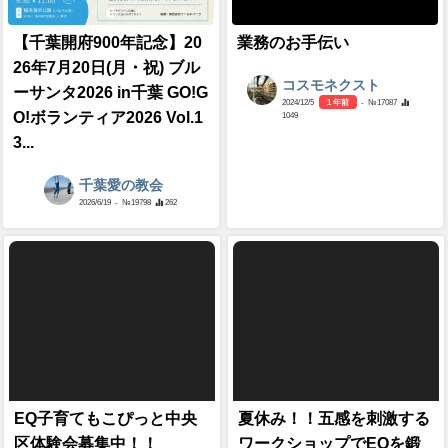
【千葉開府900年記念】20
業務のお手伝い
26年7月20日(月・祝) ブル
コスモネクスト
ーサンタ2026 in千葉 GO!G
2024/12/5
1 年前
- №17087
O!ボランティア2026 Vol.1
1049
3...
千葉愛の教会
2026/6/19
- №19798
262
EQ子育てもこぴっと中央
夏休み！！五感を刺激する
区体験会募集中！！
ワークショップでEQを鍛