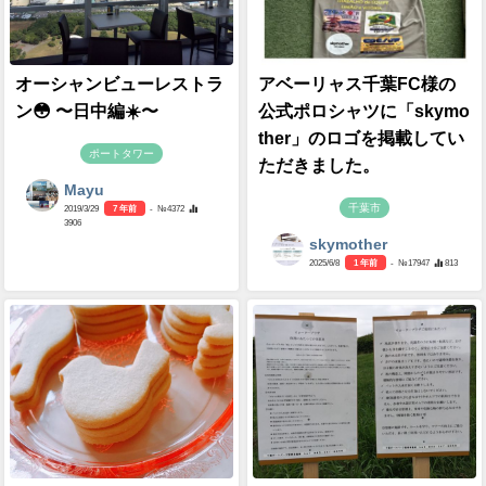
オーシャンビューレストラ
アベーリャス千葉FC様の
ン😳 〜日中編☀️〜
公式ポロシャツに「skymo
ther」のロゴを掲載してい
ポートタワー
ただきました。
Mayu
千葉市
2019/3/29
7 年前
- №4372
3906
skymother
2025/6/8
1 年前
- №17947
813