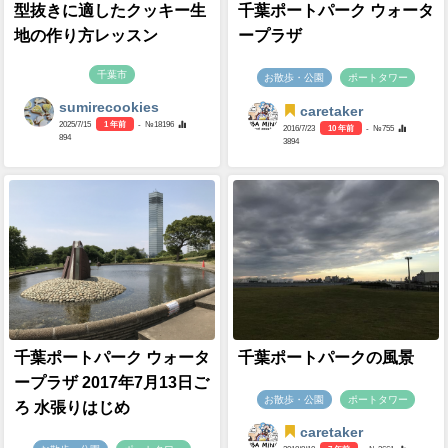
型抜きに適したクッキー生
千葉ポートパーク ウォータ
地の作り方レッスン
ープラザ
千葉市
お散歩・公園
ポートタワー
sumirecookies
caretaker
2025/7/15
1 年前
- №18196
2016/7/23
10 年前
- №755
894
3894
千葉ポートパーク ウォータ
千葉ポートパークの風景
ープラザ 2017年7月13日ご
お散歩・公園
ポートタワー
ろ 水張りはじめ
caretaker