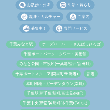
お散歩・公園
生活・暮らし
趣味・カルチャー
ご案内
募集中！
専門サービス
千葉みなと駅
ケーズハーバー・さんばしひろば
千葉ポートパーク・タワー・美術館
みなと公園・市役所(千葉港/登戸/新田町)
千葉ポートスクエア(問屋町/出洲港)
新港
幸町団地・ガーデンタウン(幸町)
千葉駅(新千葉/新町/富士見/栄町)
千葉中央(新宿/神明町/本千葉町/中央)