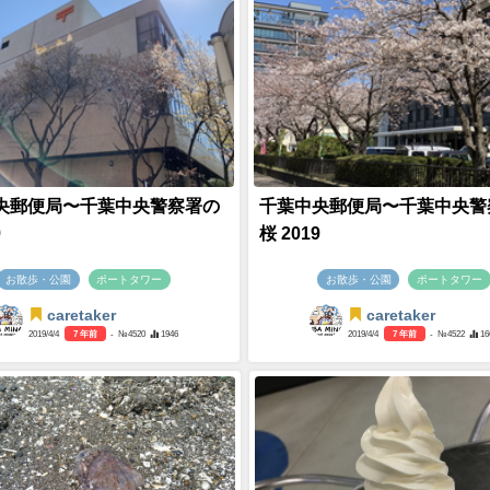
央郵便局〜千葉中央警察署の
千葉中央郵便局〜千葉中央警
9
桜 2019
お散歩・公園
ポートタワー
お散歩・公園
ポートタワー
caretaker
caretaker
2019/4/4
7 年前
- №4520
1946
2019/4/4
7 年前
- №4522
16