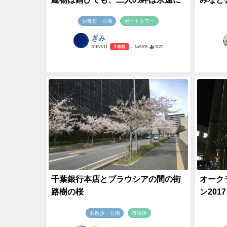
お散歩・公園
ポートタワー
ぎみ
2019/7/11
7 年前
- №5205
3127
千葉銀行本店とブラウシアの間の街
オーク
路樹の桜
ン2017
お散歩・公園
市役所