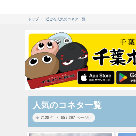
トップ
近ごろ人気のコネタ一覧
人気のコネタ一覧
全
7128
件 ・
65 / 297
ページ目