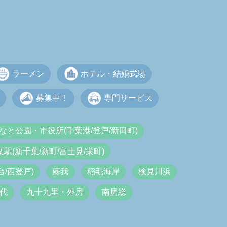
ラーメン
ホテル・結婚式場
募集中！
専門サービス
なと公園・市役所(千葉港/登戸/新田町)
葉駅(新千葉/新町/富士見/栄町)
/西登戸)
蘇我
稲毛海岸
検見川浜
代
九十九里・外房
南房総