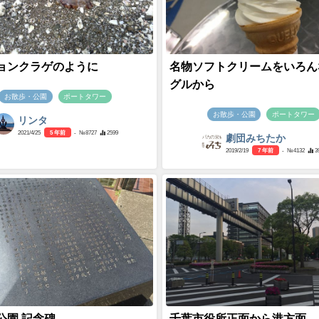
ョンクラゲのように
名物ソフトクリームをいろん
グルから
お散歩・公園
ポートタワー
お散歩・公園
ポートタワー
リンタ
2021/4/25
5 年前
- №8727
2599
劇団みちたか
2019/2/19
7 年前
- №4132
3
公園 記念碑
千葉市役所正面から港方面