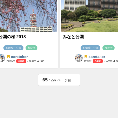
園の桜 2018
みなと公園
お散歩・公園
市役所
お散歩・公園
市役所
caretaker
caretaker
2018/3/30
8 年前
- №3022
1962
2018/6/2
8 年前
- №3368
2
65
/ 297 ページ目