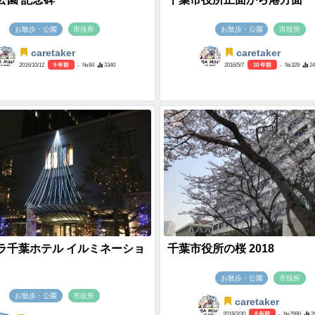
お散歩・公園
市役所
お散歩・公園
市役所
caretaker
caretaker
2016/10/12
9 年前
- №84
3340
2016/5/7
10 年前
- №329
2
ラ千葉ホテル イルミネーショ
千葉市役所の桜 2018
お散歩・公園
市役所
お散歩・公園
市役所
caretaker
2018/3/30
8 年前
- №2990
2