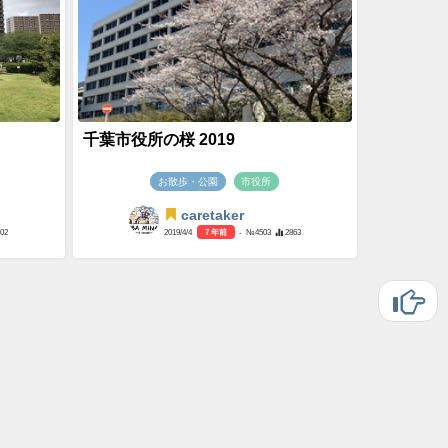
千葉市役所の桜 2019
お散歩・公園
市役所
caretaker
402
2019/4/4
7 年前
- №4503
2863