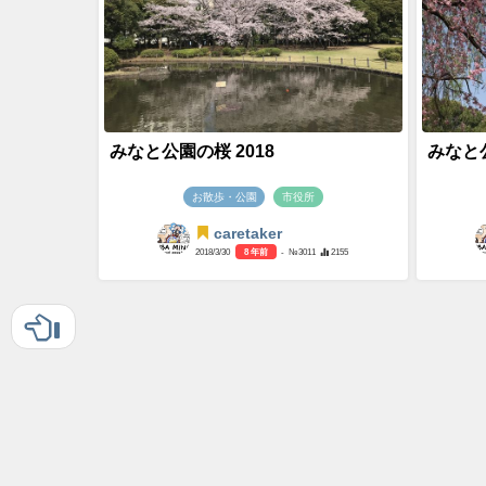
みなと公園の桜 2018
みなと公
お散歩・公園
市役所
caretaker
2018/3/30
8 年前
- №3011
2155