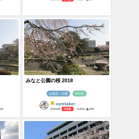
みなと公園の桜 2018
お散歩・公園
市役所
caretaker
939
2018/3/30
8 年前
- №3010
2959