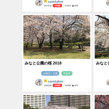
caretaker
2017/4/12
9 年前
- №1631
3436
みなと公園の桜 2018
みなと公
お散歩・公園
市役所
caretaker
2018/3/30
8 年前
- №2999
1871