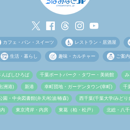
カフェ・パン・スイーツ
レストラン・居酒屋
生活・暮らし
趣味・カルチャー
ご案内
さんばしひろば
千葉ポートパーク・タワー・美術館
み
出洲港)
新港
幸町団地・ガーデンタウン(幸町)
千
公園・中央図書館(弁天/松波/椿森)
西千葉(千葉大学/みどり台
市内
東京湾岸・内房
東葛（柏・松戸）
北総・八千