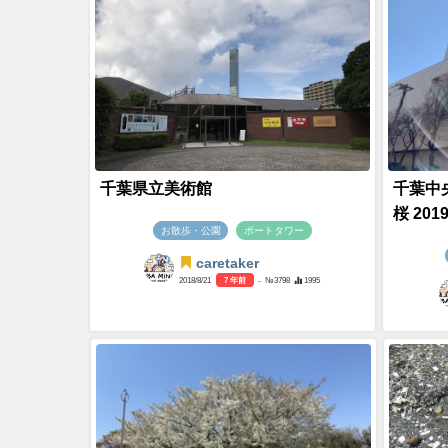
千葉県立美術館
千葉中
桜 201
お散歩・公園
ポートタワー
caretaker
2018/8/21
7 年前
- №3798
1995