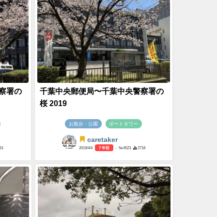
察署の
千葉中央郵便局〜千葉中央警察署の
桜 2019
お散歩・公園
ポートタワー
caretaker
61
2019/4/4
7 年前
- №4523
2718