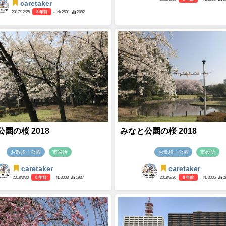
caretaker
2017/12/25
8 年前
- №2531
2082
園の桜 2018
みなと公園の桜 2018
お散歩・公園
市役所
お散歩・公園
市役所
caretaker
caretaker
2018/3/30
8 年前
- №3003
1937
2018/3/30
8 年前
- №3005
2