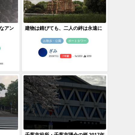
なアン
建物は錆びても、二人の絆は永遠に
お散歩・公園
ポートタワー
ぎみ
2019/7/11
7 年前
- №5203
3259
944
千葉市役所・千葉市議会の桜 2017年