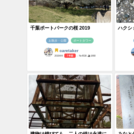
千葉ポートパークの桜 2019
ハクシ
お散歩・公園
ポートタワー
caretaker
2019/4/4
7 年前
- №4538
1668
建物は錆びても、二人の絆は永遠に
みなと