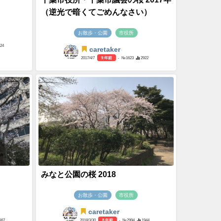
（逆光で暗くてごめんなさい）
お散歩・公園
市役所
424
caretaker
2017/4/7
9 年前
- №1623
2922
みなと公園の桜 2018
お散歩・公園
市役所
caretaker
667
2018/3/30
8 年前
- №2994
1944