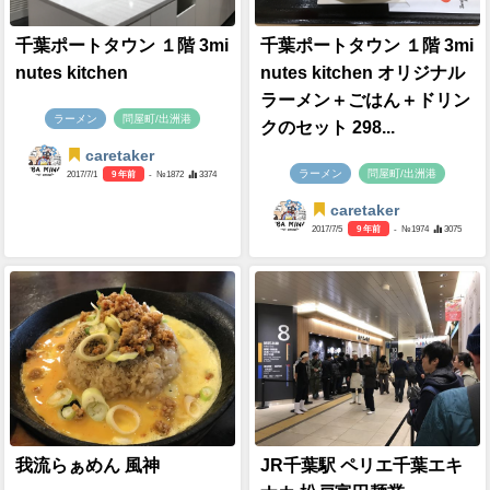
千葉ポートタウン １階 3mi
千葉ポートタウン １階 3mi
nutes kitchen
nutes kitchen オリジナル
ラーメン＋ごはん＋ドリン
ラーメン
問屋町/出洲港
クのセット 298...
caretaker
ラーメン
問屋町/出洲港
2017/7/1
9 年前
- №1872
3374
caretaker
2017/7/5
9 年前
- №1974
3075
我流らぁめん 風神
JR千葉駅 ペリエ千葉エキ