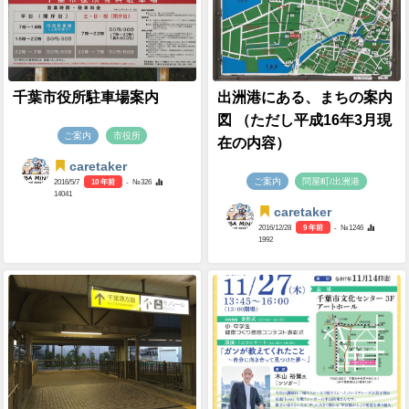
千葉市役所駐車場案内
出洲港にある、まちの案内
図 （ただし平成16年3月現
ご案内
市役所
在の内容）
caretaker
ご案内
問屋町/出洲港
2016/5/7
10 年前
- №326
14041
caretaker
2016/12/28
9 年前
- №1246
1992