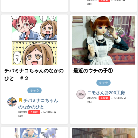
2833
チバミナコちゃんのなかの
最近のウチの子①
ひと ＃２
キャラ
キャラ
ニモさん@203工房
2022/7/15
4 年前
- №11565
チバミナコちゃん
1955
のなかのひと
2023/4/8
3 年前
- №13474
2409