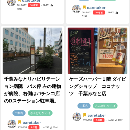
caretaker
2016/4/27
10 年前
- №101
caretaker
5091
2016/4/27
10 年前
- №103
5193
千葉みなとリハビリテーシ
ケーズハーバー１階 ダイビ
ョン病院 バス停 左の建物
ングショップ ココナッ
が病院、右側はパチンコ店
ツ 千葉みなと店
のDステーション駐車場。
ご案内
さんばしひろば
ご案内
さんばしひろば
caretaker
2016/10/7
9 年前
- №451
4762
caretaker
2016/10/7
9 年前
- №257
4644