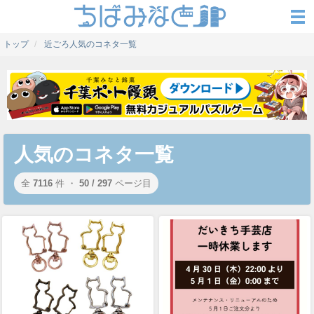
トップ
近ごろ人気のコネタ一覧
人気のコネタ一覧
全
7116
件 ・
50 / 297
ページ目