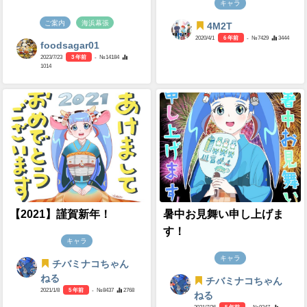
キャラ
ご案内
海浜幕張
4M2T
2020/4/1
6 年前
- №7429
3444
foodsagar01
2023/7/23
3 年前
- №14184
1014
【2021】謹賀新年！
暑中お見舞い申し上げま
す！
キャラ
キャラ
チバミナコちゃん
ねる
チバミナコちゃん
2021/1/8
5 年前
- №8437
2768
ねる
2021/7/26
5 年前
- №9347