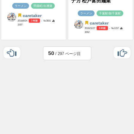
ナカ 松戸富田麺業
ラーメン
問屋町/出洲港
ラーメン
千葉駅/新千葉駅
caretaker
2018/8/24
7 年前
- №3831
caretaker
3197
2016/11/27
9 年前
- №1157
3062
50
/ 297 ページ目