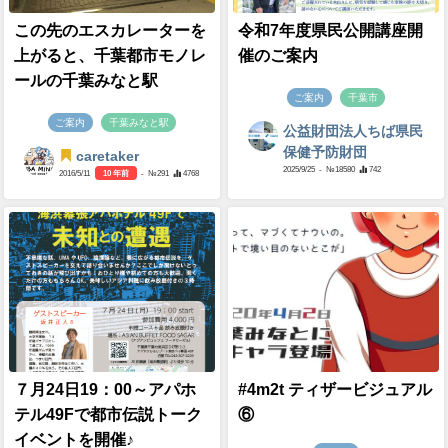
この先のエスカレーターを
令和7年度県民公開講座開
上がると、千葉都市モノレ
催のご案内
ールの千葉みなと駅
ご案内
千葉市
ご案内
千葉みなと駅
公益財団法人ちば県民
保健予防財団
caretaker
2025/9/25
- №18580
742
2016/5/11
10 年前
- №291
4768
７月24日19：00～アパホ
#4m2t ティザービジュアル
テル49Fで都市伝説トーク
⑥
イベントを開催♪