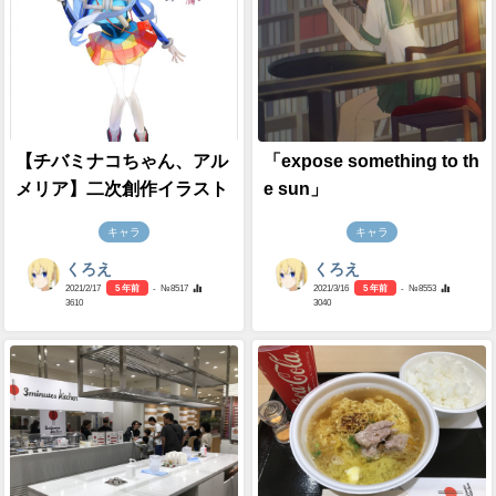
【チバミナコちゃん、アル
「expose something to th
メリア】二次創作イラスト
e sun」
キャラ
キャラ
くろえ
くろえ
2021/2/17
5 年前
- №8517
2021/3/16
5 年前
- №8553
3610
3040