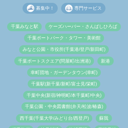
募集中！
専門サービス
千葉みなと駅
ケーズハーバー・さんばしひろば
千葉ポートパーク・タワー・美術館
みなと公園・市役所(千葉港/登戸/新田町)
千葉ポートスクエア(問屋町/出洲港)
新港
幸町団地・ガーデンタウン(幸町)
千葉駅(新千葉/新町/富士見/栄町)
千葉中央(新宿/神明町/本千葉町/中央)
千葉公園・中央図書館(弁天/松波/椿森)
西千葉(千葉大学/みどり台/西登戸)
蘇我