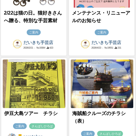
2/22は猫の日。猫好きさん
メンテナンス・リニューア
へ贈る、特別な手芸素材
ルのお知らせ
ご案内
ご案内
だいきち手芸店
だいきち手芸店
2026/2/21
- №19364
423
2026/4/23
- №19551
231
伊豆大島ツアー チラシ
海賊船クルーズのチラシ
（表）
ご案内
さんばしひろば
ご案内
さんばしひろば