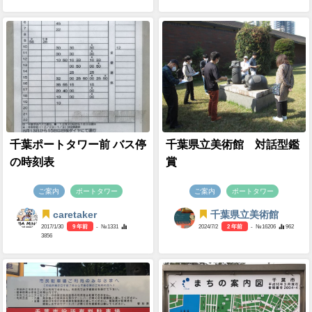
千葉ポートタワー前 バス停
千葉県立美術館 対話型鑑
の時刻表
賞
ご案内
ポートタワー
ご案内
ポートタワー
caretaker
千葉県立美術館
2017/1/30
9 年前
- №1331
2024/7/2
2 年前
- №16206
962
3856