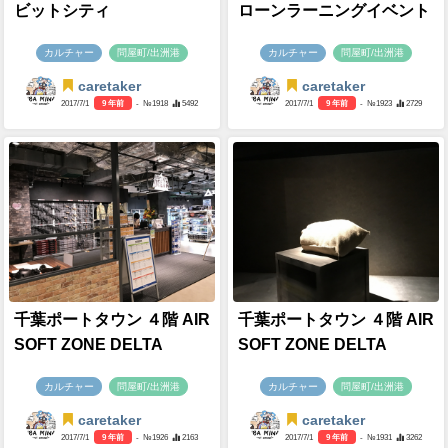
ビットシティ
ローンラーニングイベント
カルチャー
問屋町/出洲港
カルチャー
問屋町/出洲港
caretaker
caretaker
2017/7/1
9 年前
- №1918
5492
2017/7/1
9 年前
- №1923
2729
千葉ポートタウン ４階 AIR
千葉ポートタウン ４階 AIR
SOFT ZONE DELTA
SOFT ZONE DELTA
カルチャー
問屋町/出洲港
カルチャー
問屋町/出洲港
caretaker
caretaker
2017/7/1
9 年前
- №1926
2163
2017/7/1
9 年前
- №1931
3262