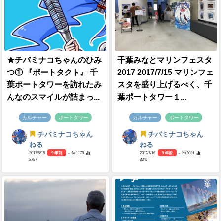
★チバミナコちゃんのひみ
千葉みなとマリンフェスタ
つ① 『ポートタクト』 千
2017 2017/7/15 マリンフェ
葉ポートタワーを訪れたみ
スタを盛り上げるべく、千
んなのスマイルが詰まっ...
葉ポートタワー１...
カルチャー
ポートタワー
カルチャー
ポートタワー
チバミナコちゃん
チバミナコちゃん
ねる
ねる
2017/5/16
9 年前
- №1179
2017/7/16
9 年前
- №2031
2787
3346