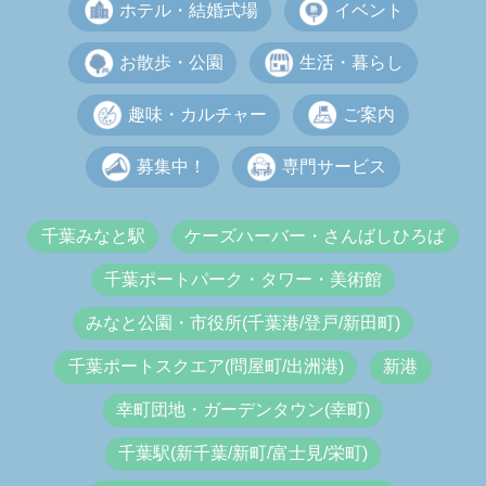
ホテル・結婚式場
イベント
お散歩・公園
生活・暮らし
趣味・カルチャー
ご案内
募集中！
専門サービス
千葉みなと駅
ケーズハーバー・さんばしひろば
千葉ポートパーク・タワー・美術館
みなと公園・市役所(千葉港/登戸/新田町)
千葉ポートスクエア(問屋町/出洲港)
新港
幸町団地・ガーデンタウン(幸町)
千葉駅(新千葉/新町/富士見/栄町)