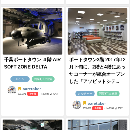
千葉ポートタウン ４階 AIR
ポートタウン3階 2017年12
SOFT ZONE DELTA
月下旬に、2階と4階にあっ
たコーナーが統合オープン
カルチャー
問屋町/出洲港
した「アソビットシテ...
caretaker
カルチャー
問屋町/出洲港
2017/7/1
9 年前
- №1935
4343
caretaker
2018/1/2
8 年前
- №2598
3587