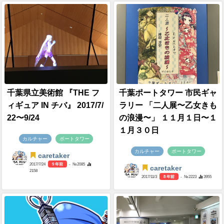
千葉県立美術館 『THE フ
千葉ポートタワー 市民ギャ
ィギュア IN チバ』 2017/7/
ラリー 「二人展〜乙女きも
22〜9/24
の浪漫〜」 ‎１１月１日〜１
１月３０日
カルチャー
ポートタワー
カルチャー
ポートタワー
caretaker
2017/7/24
9 年前
- №2085
caretaker
2158
2017/11/3
8 年前
- №2223
3955