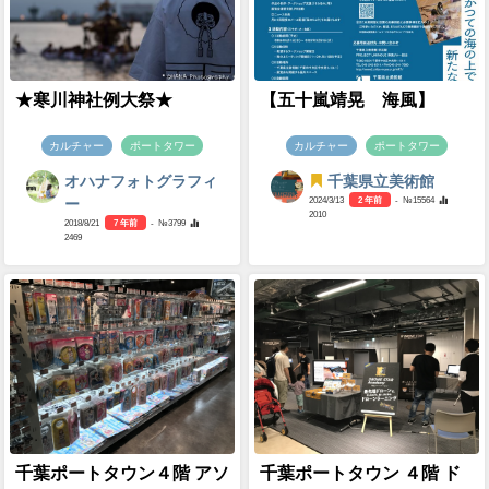
★寒川神社例大祭★
【五十嵐靖晃 海風】
カルチャー
ポートタワー
カルチャー
ポートタワー
オハナフォトグラフィ
千葉県立美術館
2024/3/13
2 年前
- №15564
ー
2010
2018/8/21
7 年前
- №3799
2469
千葉ポートタウン４階 アソ
千葉ポートタウン ４階 ド