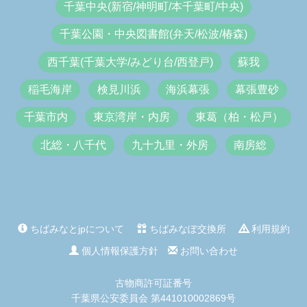
千葉中央(新宿/神明町/本千葉町/中央)
千葉公園・中央図書館(弁天/松波/椿森)
西千葉(千葉大学/みどり台/西登戸)
蘇我
稲毛海岸
検見川浜
海浜幕張
幕張豊砂
千葉市内
東京湾岸・内房
東葛（柏・松戸）
北総・八千代
九十九里・外房
南房総
ちばみなとjpについて
ちばみなぽ交換所
利用規約
個人情報保護方針
お問い合わせ
古物商許可証番号
千葉県公安委員会 第441010002869号