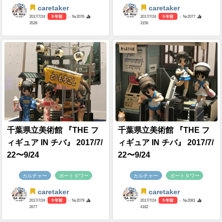
caretaker
caretaker
2017/7/24
9 年前
- №2076
2017/7/24
9 年前
- №2077
3528
3156
千葉県立美術館 『THE フ
千葉県立美術館 『THE フ
ィギュア IN チバ』 2017/7/
ィギュア IN チバ』 2017/7/
22〜9/24
22〜9/24
カルチャー
ポートタワー
カルチャー
ポートタワー
caretaker
caretaker
2017/7/24
9 年前
- №2079
2017/7/24
9 年前
- №2081
2677
4182