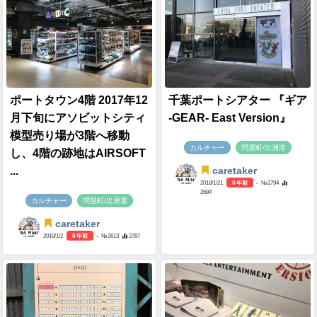
ポートタウン4階 2017年12
千葉ポートシアター 『ギア
月下旬にアソビットシティ
-GEAR- East Version』
模型売り場が3階へ移動
カルチャー
問屋町/出洲港
し、4階の跡地はAIRSOFT
...
caretaker
2018/1/21
8 年前
- №2794
2684
カルチャー
問屋町/出洲港
caretaker
2018/1/2
8 年前
- №2613
2787