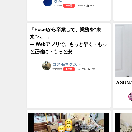
ぎみ
2019/8/6
7 年前
- №5404
3997
「Excelから卒業して、業務を“未
来”へ。」
― Webアプリで、もっと早く・もっ
と正確に・もっと安...
コスモネクスト
2025/4/24
1 年前
- №17694
1047
ASUNA