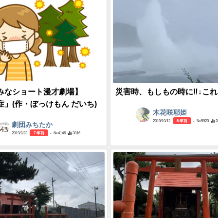
みなショート漫才劇場】
災害時、もしもの時に‼︎↓これ
症」(作・ぼっけもん だいち)
木花咲耶姫
2019/10/12
6 年前
- №5920
2
劇団みちたか
2019/2/23
7 年前
- №4146
3816