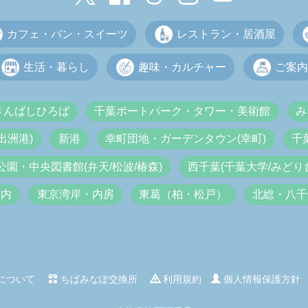
カフェ・パン・スイーツ
レストラン・居酒屋
生活・暮らし
趣味・カルチャー
ご案内
さんばしひろば
千葉ポートパーク・タワー・美術館
み
出洲港)
新港
幸町団地・ガーデンタウン(幸町)
千
公園・中央図書館(弁天/松波/椿森)
西千葉(千葉大学/みどり台
市内
東京湾岸・内房
東葛（柏・松戸）
北総・八千
について
ちばみなぽ交換所
利用規約
個人情報保護方針