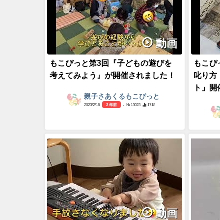
動画
もこぴっと第3回『子どもの遊びを
もこぴ
考えてみよう』が開催されました！
叱り方
ト」開
親子さあくるもこぴっと
2023/2/16
3 年前
- №13023
1718
動画