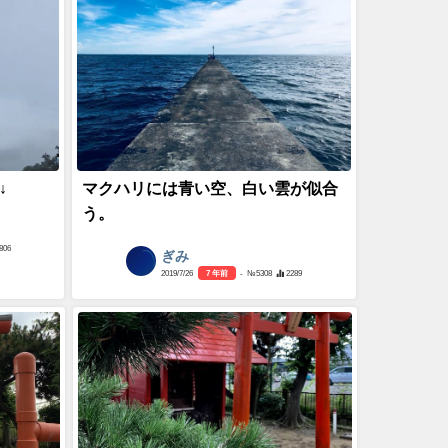
↓
マクハリには青い空、白い雲が似合
う。
806
ぎみ
2019/7/26
7 年前
- №5308
2289