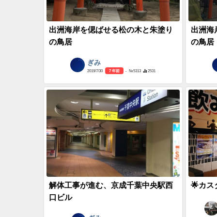
出洲海岸を偲ばせる松の木と朱塗り
出洲海
の鳥居
の鳥居
ぎみ
2019/7/30
7 年前
- №5313
2531
解体工事が進む、京成千葉中央駅西
🌟カ
口ビル