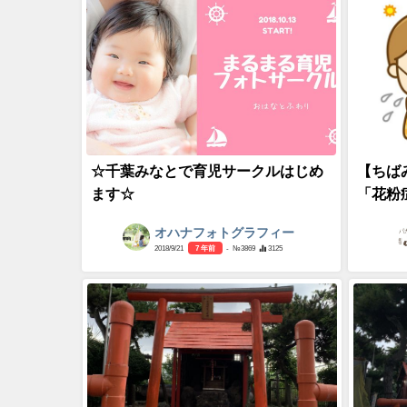
☆千葉みなとで育児サークルはじめ
【ちば
ます☆
「花粉
オハナフォトグラフィー
2018/9/21
7 年前
- №3869
3125