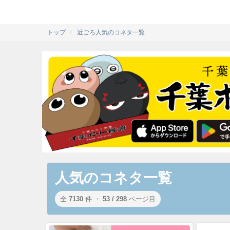
トップ
近ごろ人気のコネタ一覧
人気のコネタ一覧
全
7130
件 ・
53 / 298
ページ目