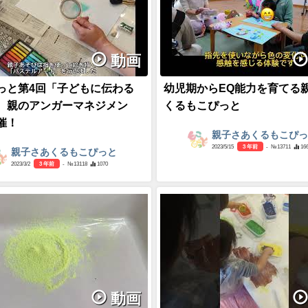
動画
っと第4回「子どもに伝わる
幼児期からEQ能力を育てる
 親のアンガーマネジメン
くるもこぴっと
催！
親子さあくるもこぴ
2023/5/15
3 年前
- №13711
16
親子さあくるもこぴっと
2023/3/2
3 年前
- №13118
1070
動画