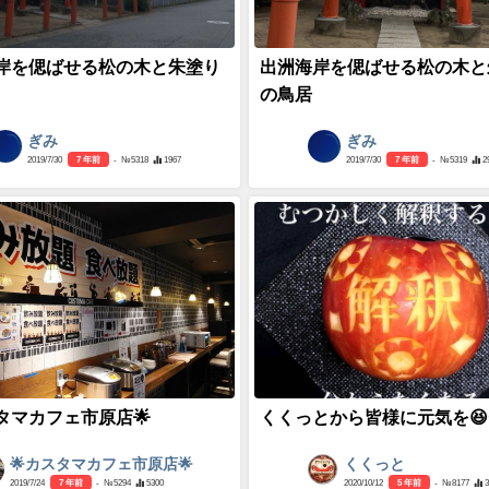
岸を偲ばせる松の木と朱塗り
出洲海岸を偲ばせる松の木と
の鳥居
ぎみ
ぎみ
2019/7/30
7 年前
- №5318
1967
2019/7/30
7 年前
- №5319
2
スタマカフェ市原店🌟
くくっとから皆様に元気を😆❤️
🌟カスタマカフェ市原店🌟
くくっと
2019/7/24
7 年前
- №5294
5300
2020/10/12
5 年前
- №8177