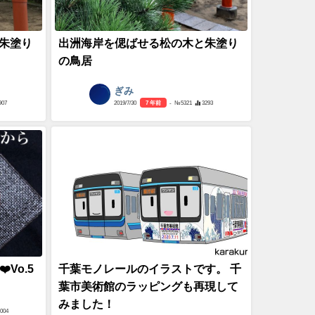
朱塗り
出洲海岸を偲ばせる松の木と朱塗り
の鳥居
ぎみ
907
2019/7/30
7 年前
- №5321
3293
Vo.5
千葉モノレールのイラストです。 千
葉市美術館のラッピングも再現して
みました！
3004