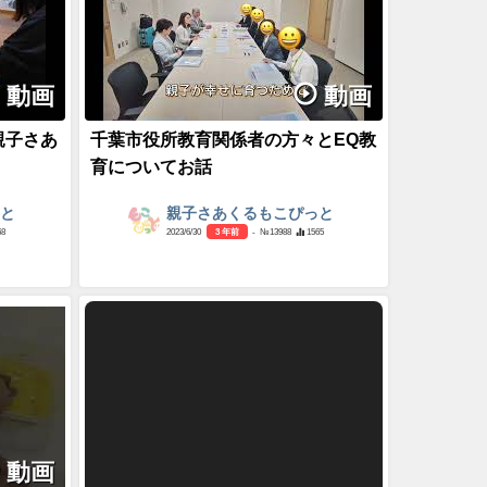
動画
動画
親子さあ
千葉市役所教育関係者の方々とEQ教
育についてお話
っと
親子さあくるもこぴっと
68
2023/6/30
3 年前
- №13988
1565
動画