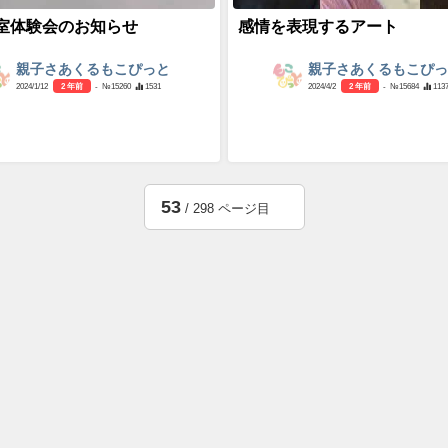
室体験会のお知らせ
感情を表現するアート
親子さあくるもこぴっと
親子さあくるもこぴ
2024/1/12
2 年前
- №15260
1531
2024/4/2
2 年前
- №15684
113
53
/ 298 ページ目