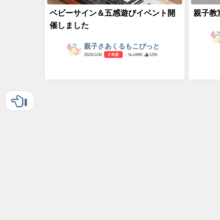
ベビーサイン＆五感遊びイベント開
親子教
催しました
親子さあくるもこぴっと
2023/11/30
2 年前
- №14990
1259