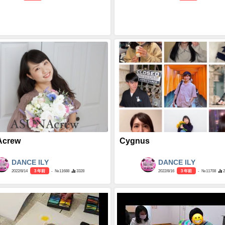
crew
Cygnus
DANCE ILY
DANCE ILY
2022/8/14
3 年前
- №11688
3328
2022/8/16
3 年前
- №11708