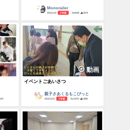
Monorailer
2021/1/10
5 年前
- №8440
6076
動画
イベントごあいさつ
親子さあくるもこぴっと
2167
2022/11/21
3 年前
- №12470
1869