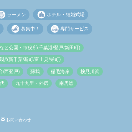
ラーメン
ホテル・結婚式場
募集中！
専門サービス
なと公園・市役所(千葉港/登戸/新田町)
葉駅(新千葉/新町/富士見/栄町)
/西登戸)
蘇我
稲毛海岸
検見川浜
代
九十九里・外房
南房総
お問い合わせ