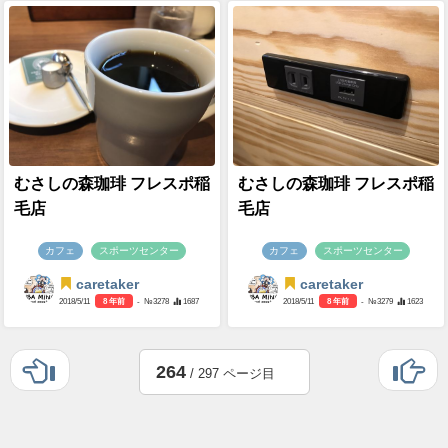
むさしの森珈琲 フレスポ稲
むさしの森珈琲 フレスポ稲
毛店
毛店
カフェ
スポーツセンター
カフェ
スポーツセンター
caretaker
caretaker
2018/5/11
8 年前
- №3278
1687
2018/5/11
8 年前
- №3279
1623
264
/ 297 ページ目