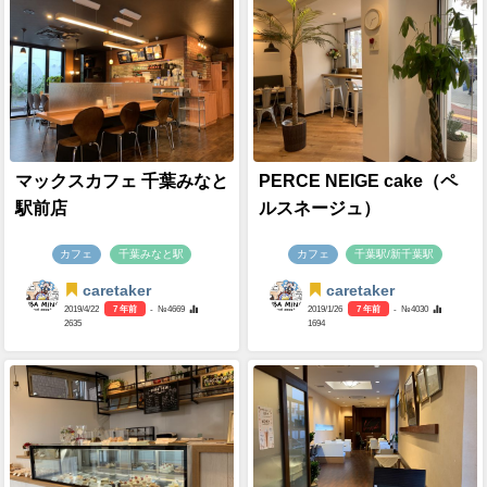
マックスカフェ 千葉みなと
PERCE NEIGE cake（ペ
駅前店
ルスネージュ）
カフェ
千葉みなと駅
カフェ
千葉駅/新千葉駅
caretaker
caretaker
2019/4/22
7 年前
- №4669
2019/1/26
7 年前
- №4030
2635
1694