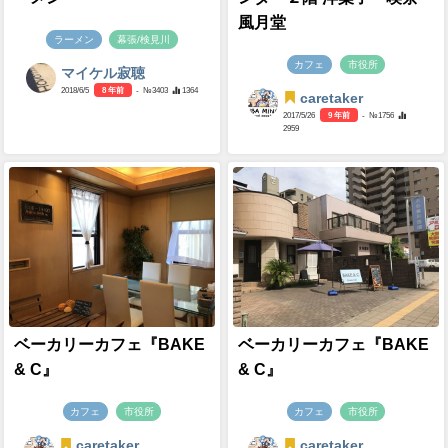
風月堂
ラーメン
幕張/検見川
カフェ
市役所
マイケル寂聴
2018/6/5
8 年前
- №3403
1364
caretaker
2017/5/26
9 年前
- №1756
2959
ベーカリーカフェ『BAKE
ベーカリーカフェ『BAKE
& C』
& C』
カフェ
市役所
カフェ
市役所
caretaker
caretaker