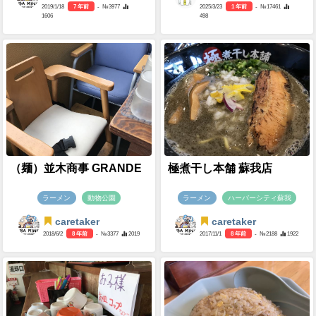
2019/1/18
7 年前
- №3977
2025/3/23
1 年前
- №17461
1606
498
（麺）並木商事 GRANDE
極煮干し本舗 蘇我店
ラーメン
動物公園
ラーメン
ハーバーシティ蘇我
caretaker
caretaker
2018/6/2
8 年前
- №3377
2019
2017/11/1
8 年前
- №2188
1922