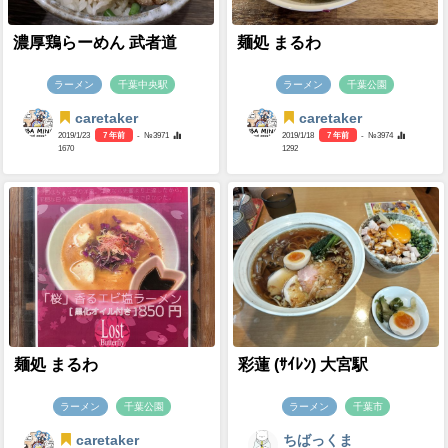
濃厚鶏らーめん 武者道
麺処 まるわ
ラーメン
千葉中央駅
ラーメン
千葉公園
caretaker
caretaker
2019/1/23
7 年前
- №3971
2019/1/18
7 年前
- №3974
1670
1292
麺処 まるわ
彩蓮 (ｻｲﾚﾝ) 大宮駅
ラーメン
千葉公園
ラーメン
千葉市
caretaker
ちばっくま