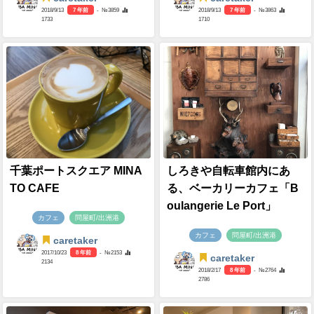
2018/9/13
7 年前
- №3859
2018/9/13
7 年前
- №3863
1733
1710
千葉ポートスクエア MINA
しろきや自転車館内にあ
TO CAFE
る、ベーカリーカフェ「B
oulangerie Le Port」
カフェ
問屋町/出洲港
カフェ
問屋町/出洲港
caretaker
2017/10/23
8 年前
- №2153
caretaker
2134
2018/2/17
8 年前
- №2764
2786