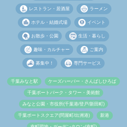
レストラン・居酒屋
ラーメン
ホテル・結婚式場
イベント
お散歩・公園
生活・暮らし
趣味・カルチャー
ご案内
募集中！
専門サービス
千葉みなと駅
ケーズハーバー・さんばしひろば
千葉ポートパーク・タワー・美術館
みなと公園・市役所(千葉港/登戸/新田町)
千葉ポートスクエア(問屋町/出洲港)
新港
幸町団地・ガーデンタウン(幸町)