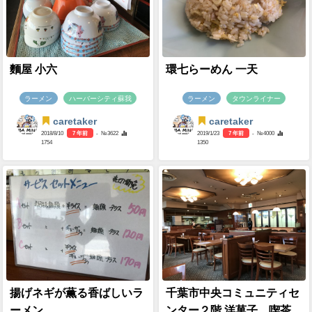
麵屋 小六
環七らーめん 一天
ラーメン
ハーバーシティ蘇我
ラーメン
タウンライナー
caretaker
caretaker
2018/8/10
7 年前
- №3622
2019/1/23
7 年前
- №4000
1754
1350
揚げネギが薫る香ばしいラ
千葉市中央コミュニティセ
ーメン
ンター２階 洋菓子 喫茶