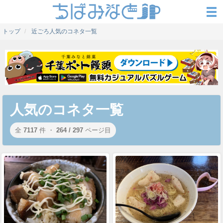
トップ
近ごろ人気のコネタ一覧
人気のコネタ一覧
全
7117
件 ・
264 / 297
ページ目