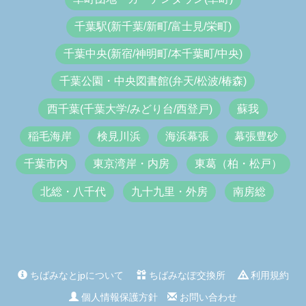
千葉駅(新千葉/新町/富士見/栄町)
千葉中央(新宿/神明町/本千葉町/中央)
千葉公園・中央図書館(弁天/松波/椿森)
西千葉(千葉大学/みどり台/西登戸)
蘇我
稲毛海岸
検見川浜
海浜幕張
幕張豊砂
千葉市内
東京湾岸・内房
東葛（柏・松戸）
北総・八千代
九十九里・外房
南房総
ちばみなとjpについて
ちばみなぽ交換所
利用規約
個人情報保護方針
お問い合わせ