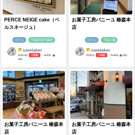
PERCE NEIGE cake（ペ
お菓子工房バニーユ 椿森本
ルスネージュ）
店
カフェ
千葉駅/新千葉駅
カフェ
千葉公園
caretaker
caretaker
2019/1/26
7 年前
- №4031
2019/1/5
7 年前
- №4009
1852
1981
お菓子工房バニーユ 椿森本
お菓子工房バニーユ 椿森本
店
店