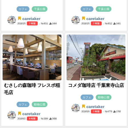
カフェ
千葉公園
カフェ
千葉公園
caretaker
caretaker
2019/1/5
7 年前
- №4011
1464
2019/1/5
7 年前
- №4012
1461
むさしの森珈琲 フレスポ稲
コメダ珈琲店 千葉東寺山店
毛店
カフェ
動物公園
カフェ
動物公園
caretaker
2019/5/9
7 年前
- №4779
1768
caretaker
2018/6/2
8 年前
- №3384
3488