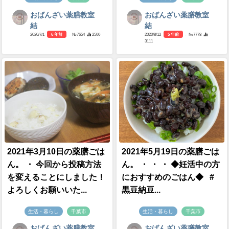
おばんざい薬膳教室
おばんざい薬膳教室
結
結
2020/7/1
6 年前
- №7654
2500
2020/8/12
5 年前
- №7778
3111
2021年3月10日の薬膳ごは
2021年5月19日の薬膳ごは
ん。 ・ 今回から投稿方法
ん。 ・ ・ ・ ◆妊活中の方
を変えることにしました！
におすすめのごはん◆ #
よろしくお願いいた...
黒豆納豆...
生活・暮らし
千葉市
生活・暮らし
千葉市
おばんざい薬膳教室
おばんざい薬膳教室