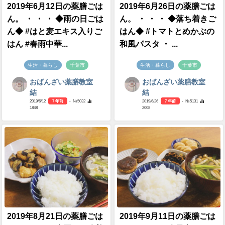
2019年6月12日の薬膳ごは
2019年6月26日の薬膳ごは
ん。 ・ ・ ・ ◆雨の日ごは
ん。 ・ ・ ・ ◆落ち着きご
ん◆ #はと麦エキス入りご
はん◆ #トマトとめかぶの
はん #春雨中華...
和風パスタ ・ ...
生活・暮らし
千葉市
生活・暮らし
千葉市
おばんざい薬膳教室
おばんざい薬膳教室
結
結
2019/6/12
7 年前
- №5032
2019/6/26
7 年前
- №5131
1848
2008
2019年8月21日の薬膳ごは
2019年9月11日の薬膳ごは