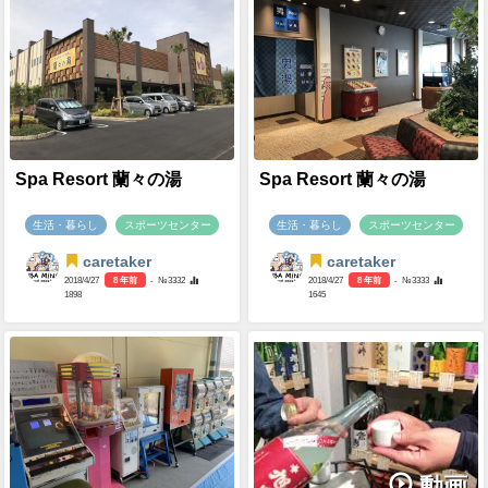
Spa Resort 蘭々の湯
Spa Resort 蘭々の湯
生活・暮らし
スポーツセンター
生活・暮らし
スポーツセンター
caretaker
caretaker
2018/4/27
8 年前
- №3332
2018/4/27
8 年前
- №3333
1898
1645
動画