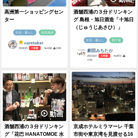
高洲第一ショッピングセン
酒舗西浦の３分ドリンキン
ター
グ 島根・旭日酒造「十旭日
（じゅうじあさひ）」
生活・暮らし
稲毛海岸
生活・暮らし
西千葉
caretaker
2019/3/5
7 年前
- №4188
2160
劇団みちたか
2021/3/27
5 年前
- №8572
1744
動画
酒舗西浦の３分ドリンキン
京成ホテルミラマーレ 千葉
グ「花巴 HANATOMOE 水
市街や東京湾を見渡せる16