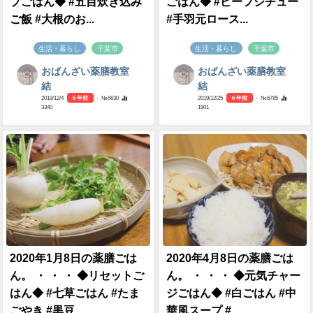
プごはん◆ #五目炊き込み
ごはん◆ #ビーフシチュー
ご飯 #大根のお...
#手羽元ロース...
生活・暮らし
千葉市
生活・暮らし
千葉市
おばんざい薬膳教室
おばんざい薬膳教室
結
結
2019/12/4
6 年前
- №6630
2019/12/25
6 年前
- №6785
3340
1901
2020年1月8日の薬膳ごは
2020年4月8日の薬膳ごは
ん。 ・ ・ ・ ◆リセットご
ん。 ・ ・ ・ ◆元気チャー
はん◆ #七草ごはん #たま
ジごはん◆ #白ごはん #中
ごやき #黒豆...
華風スープ #...