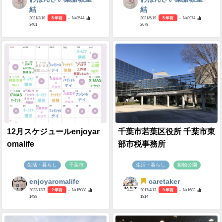
結
結
2021/3/10
5 年前
- №8544
2021/5/19
5 年前
- №8974
3401
2679
12月スケジュールenjoyar
千葉市若葉区役所 千葉市東
omalife
部市税事務所
生活・暮らし
千葉市
生活・暮らし
動物公園
enjoyaromalife
caretaker
2023/12/7
2 年前
- №15088
2017/4/13
9 年前
- №1683
1498
1814