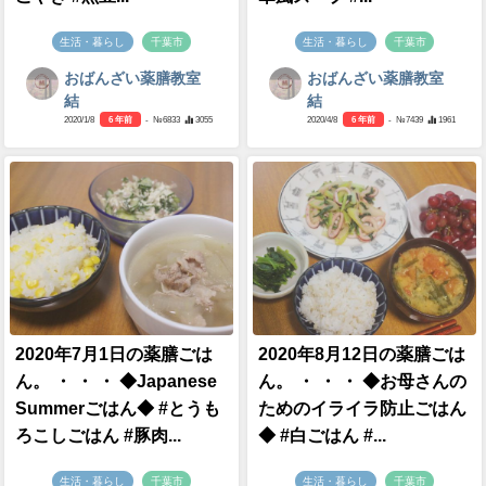
生活・暮らし
千葉市
生活・暮らし
千葉市
おばんざい薬膳教室
おばんざい薬膳教室
結
結
2020/1/8
6 年前
- №6833
3055
2020/4/8
6 年前
- №7439
1961
2020年7月1日の薬膳ごは
2020年8月12日の薬膳ごは
ん。 ・ ・ ・ ◆Japanese
ん。 ・ ・ ・ ◆お母さんの
Summerごはん◆ #とうも
ためのイライラ防止ごはん
ろこしごはん #豚肉...
◆ #白ごはん #...
生活・暮らし
千葉市
生活・暮らし
千葉市