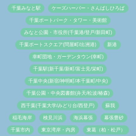
千葉みなと駅
ケーズハーバー・さんばしひろば
千葉ポートパーク・タワー・美術館
みなと公園・市役所(千葉港/登戸/新田町)
千葉ポートスクエア(問屋町/出洲港)
新港
幸町団地・ガーデンタウン(幸町)
千葉駅(新千葉/新町/富士見/栄町)
千葉中央(新宿/神明町/本千葉町/中央)
千葉公園・中央図書館(弁天/松波/椿森)
西千葉(千葉大学/みどり台/西登戸)
蘇我
稲毛海岸
検見川浜
海浜幕張
幕張豊砂
千葉市内
東京湾岸・内房
東葛（柏・松戸）