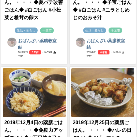
ん。 ・ ・ ・ ◆夏バテ改善
ん。 ・ ・ ・ ◆子宝ごはん
ごはん◆ #白ごはん #小松
◆ #白ごはん #ニラとしめ
菜と椎茸の卵ス...
じのおみそ汁 ...
生活・暮らし
千葉市
生活・暮らし
千葉市
おばんざい薬膳教室
おばんざい薬膳教室
結
結
2019/8/21
6 年前
- №5501
2019/9/11
6 年前
- №5749
1766
2627
2019年12月4日の薬膳ごは
2019年12月25日の薬膳ご
ん。 ・ ・ ・ ◆免疫力アッ
はん。 ・ ・ ・ ◆ハレの日