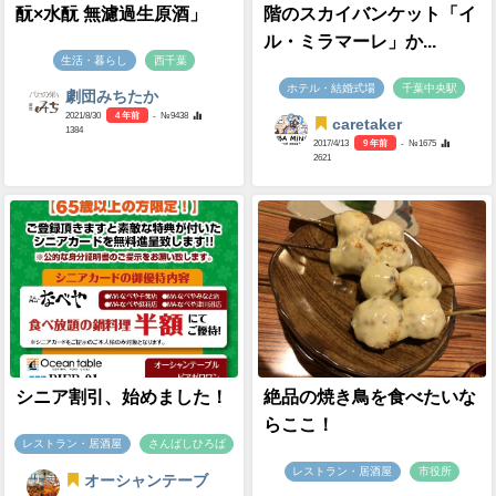
酛×水酛 無濾過生原酒」
階のスカイバンケット「イ
ル・ミラマーレ」か...
生活・暮らし
西千葉
ホテル・結婚式場
千葉中央駅
劇団みちたか
2021/8/30
4 年前
- №9438
caretaker
1384
2017/4/13
9 年前
- №1675
2621
シニア割引、始めました！
絶品の焼き鳥を食べたいな
らここ！
レストラン・居酒屋
さんばしひろば
レストラン・居酒屋
市役所
オーシャンテーブ