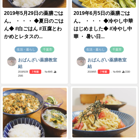
2019年5月29日の薬膳ごは
2019年6月5日の薬膳ごは
ん。 ・ ・ ・ ◆夏日のごは
ん。 ・ ・ ・ ◆冷やし中華
ん◆ #白ごはん #豆腐とわ
はじめました◆ #冷やし中
かめとレタスの...
華 ・ 暑い日...
生活・暮らし
千葉市
生活・暮らし
千葉市
おばんざい薬膳教室
おばんざい薬膳教室
結
結
2019/5/29
7 年前
- №4945
2019/6/5
7 年前
- №4949
2330
2595