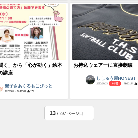
聞く」から「心が動く」絵本
お持込ウェアーに直接刺繍
の講座
ししゅう屋HONEST
2022/10/13
3 年前
- №12164
親子さあくるもこぴっと
2026/5/8
- №19581
178
13
/ 297 ページ目