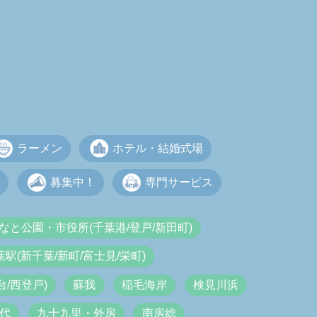
ラーメン
ホテル・結婚式場
募集中！
専門サービス
なと公園・市役所(千葉港/登戸/新田町)
葉駅(新千葉/新町/富士見/栄町)
/西登戸)
蘇我
稲毛海岸
検見川浜
代
九十九里・外房
南房総