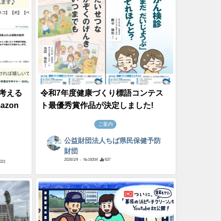
考える
令和7年度健康づくり標語コンテス
azon
ト最優秀賞作品が決定しました!
ご案内
公益財団法人ちば県民保健予防
財団
2026/1/9
- №19204
637
021