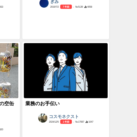
ぎみ
933
2019/7/2
7 年前
- №5139
4058
の空缶
業務のお手伝い
コスモネクスト
2024/12/5
1 年前
- №17087
1047
320