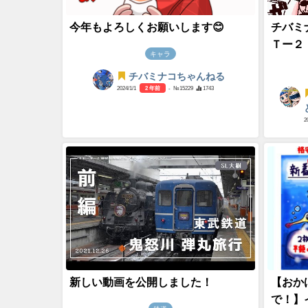
今年もよろしくお願いします😊
チバミ
Ｔー２
キャラ
チバミナコちゃんねる
2024/1/1
2 年前
- №15229
1743
2
新しい動画を公開しました！
【おか
で！】