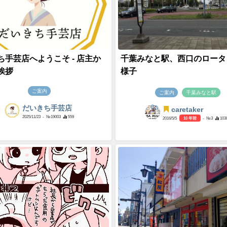
ち手芸店へようこそ - 店主か
千葉みなと駅、西口のロータ
挨拶
様子
ご案内
ご案内
千葉みなと駅
だいきち手芸店
caretaker
2025/11/23
- №19003
559
2016/5/5
10 年前
- №3
103