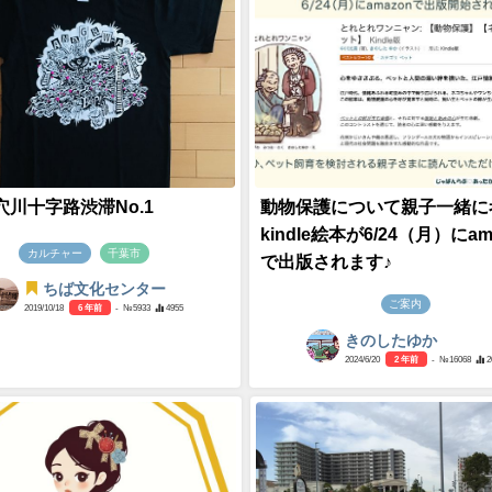
穴川十字路渋滞No.1
動物保護について親子一緒に
kindle絵本が6/24（月）にam
カルチャー
千葉市
で出版されます♪
ちば文化センター
ご案内
2019/10/18
6 年前
- №5933
4955
きのしたゆか
2024/6/20
2 年前
- №16068
2