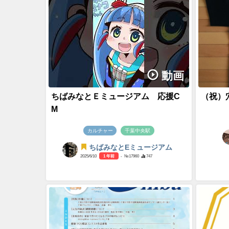
動画
ちばみなとＥミュージアム 応援C
（祝）
M
カルチャー
千葉中央駅
ちばみなとEミュージアム
2025/6/10
1 年前
- №17960
747