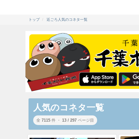
トップ
近ごろ人気のコネタ一覧
人気のコネタ一覧
全
7115
件 ・
13 / 297
ページ目