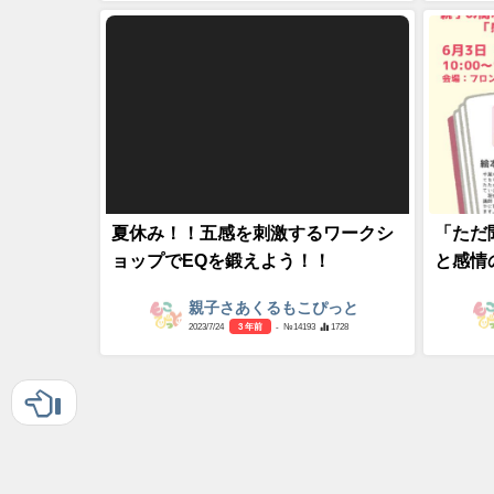
夏休み！！五感を刺激するワークシ
「ただ
ョップでEQを鍛えよう！！
と感情
親子さあくるもこぴっと
2023/7/24
3 年前
- №14193
1728