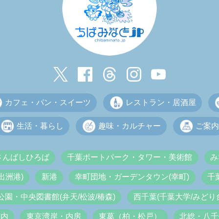
カフェ・パン・スイーツ
レストラン・居酒屋
生活・暮らし
趣味・カルチャー
ご案内
さんばしひろば
千葉ポートパーク・タワー・美術館
み
出洲港)
新港
幸町団地・ガーデンタウン(幸町)
千
公園・中央図書館(弁天/松波/椿森)
西千葉(千葉大学/みどり台
市内
東京湾岸・内房
東葛（柏・松戸）
北総・八千