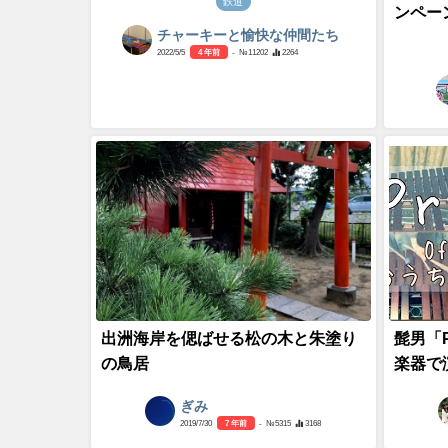
鉄道
ンペー
チャーキーと愉快な仲間たち
2022/5/5
4 年前
- №11202
2264
出洲海岸を偲ばせる松の木と朱塗り
髭男「P
の鳥居
楽器で
ぎみ
2019/7/30
7 年前
- №5315
3168