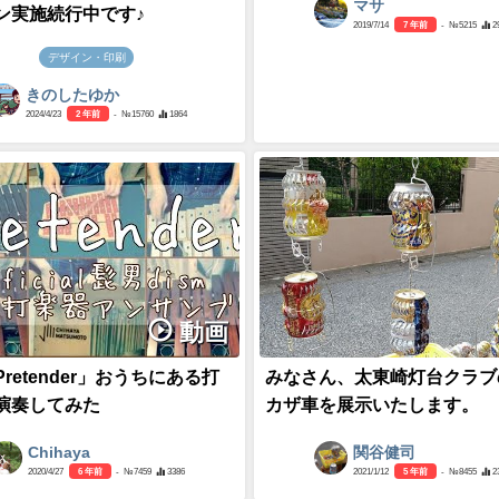
マサ
ン実施続行中です♪
2019/7/14
7 年前
- №5215
2
デザイン・印刷
きのしたゆか
2024/4/23
2 年前
- №15760
1864
動画
retender」おうちにある打
みなさん、太東崎灯台クラブ
演奏してみた
カザ車を展示いたします。
Chihaya
関谷健司
2020/4/27
6 年前
- №7459
3386
2021/1/12
5 年前
- №8455
2