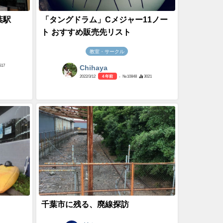
葉駅
「タングドラム」Cメジャー11ノー
ト おすすめ販売先リスト
教室・サークル
517
Chihaya
2022/3/12
4 年前
- №10848
3021
千葉市に残る、廃線探訪