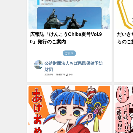
広報誌「けんこうChiba夏号Vol.9
だいき
0」発行のご案内
らのご
ご案内
公益財団法人ちば県民保健予防
財団
2026/7/1
- №19970
148