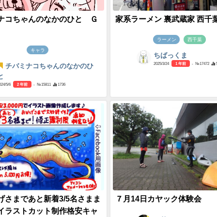
ナコちゃんのなかのひと Ｇ
家系ラーメン 裏武蔵家 西千
ラーメン
西千葉
キャラ
ちばっくま
2025/3/24
1 年前
- №17472
チバミナコちゃんのなかのひ
と
024/5/6
2 年前
- №15811
1736
げさまであと新着3/5名さまま
７月14日カヤック体験会
イラストカット制作格安キャ