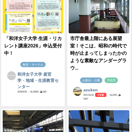
「和洋女子大学 生涯・リカ
市庁舎最上階にある展望
レント講座2026」申込受付
室！そこは、昭和の時代で
中！
時が止まってしまったかの
ような素敵なアンダーグラ
教室・サークル
ウ...
和洋女子大学 産官
学・地域・生涯教育セ
お散歩・公園
市役所
ンター
azuken
2026/4/30
- №19565
383
2017/11/16
8 年前
- №2250
5467