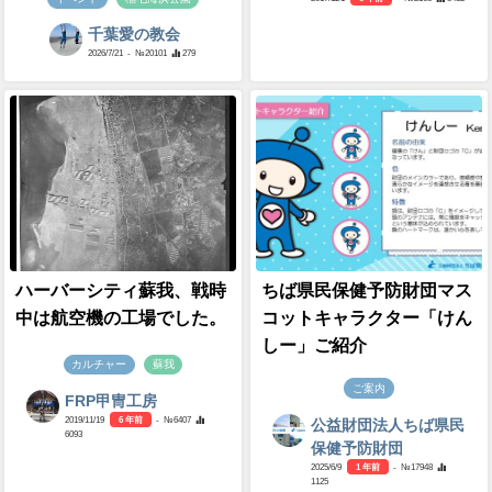
千葉愛の教会
2026/7/21
- №20101
279
ハーバーシティ蘇我、戦時
ちば県民保健予防財団マス
中は航空機の工場でした。
コットキャラクター「けん
しー」ご紹介
カルチャー
蘇我
ご案内
FRP甲冑工房
2019/11/19
6 年前
- №6407
公益財団法人ちば県民
6093
保健予防財団
2025/6/9
1 年前
- №17948
1125