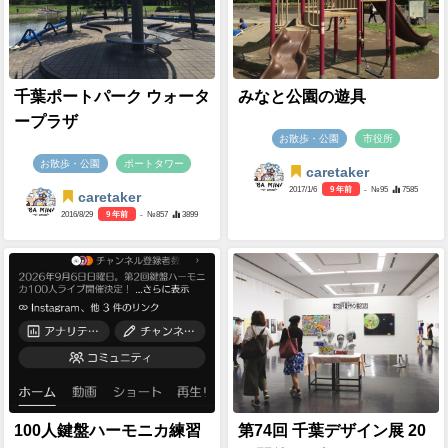
千葉ポートパーク ウォータ
みなと公園の遊具
ープラザ
お散歩・公園
市役所
お散歩・公園
ポートタワー
caretaker
2017/1/6
9 年前
- №95
7585
caretaker
2016/8/29
9 年前
- №857
3899
100人鍵盤ハーモニカ練習
第74回 千葉デザイン展 20