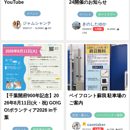
YouTube
24開催のお知らせ
イベント
イベント
ポートタワー
ジャムシャンテ
きのしたゆか
2026/7/17
- №20083
154
2024/8/19
1 年前
- №16451
1764
2026年8月11日(火)
【千葉開府900年記念】20
ベイフロント蘇我 駐車場の
26年8月11日(火・祝) GO!G
ご案内
O!ボランティア2026 in千
生活・暮らし
ハーバーシティ蘇我
葉
caretaker
イベント
稲毛海浜公園
2017/11/1
8 年前
- №2168
8432