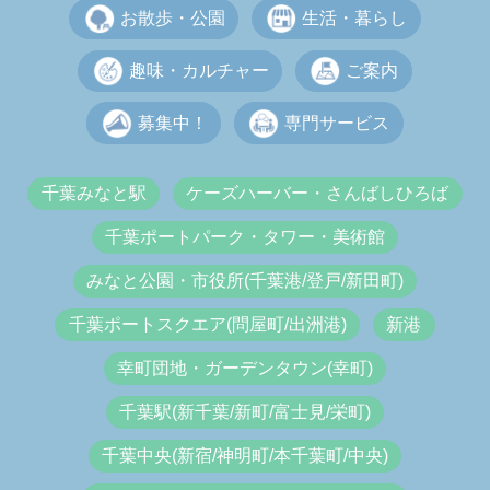
お散歩・公園
生活・暮らし
趣味・カルチャー
ご案内
募集中！
専門サービス
千葉みなと駅
ケーズハーバー・さんばしひろば
千葉ポートパーク・タワー・美術館
みなと公園・市役所(千葉港/登戸/新田町)
千葉ポートスクエア(問屋町/出洲港)
新港
幸町団地・ガーデンタウン(幸町)
千葉駅(新千葉/新町/富士見/栄町)
千葉中央(新宿/神明町/本千葉町/中央)