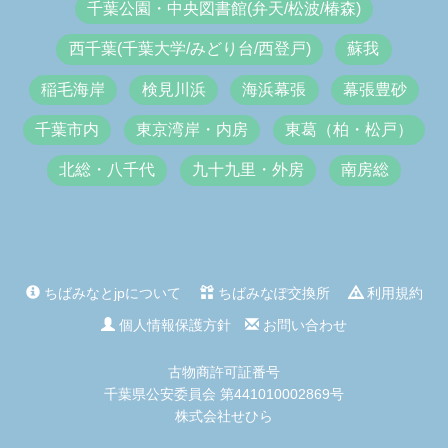
千葉公園・中央図書館(弁天/松波/椿森)
西千葉(千葉大学/みどり台/西登戸)
蘇我
稲毛海岸
検見川浜
海浜幕張
幕張豊砂
千葉市内
東京湾岸・内房
東葛（柏・松戸）
北総・八千代
九十九里・外房
南房総
ちばみなとjpについて
ちばみなぽ交換所
利用規約
個人情報保護方針
お問い合わせ
古物商許可証番号
千葉県公安委員会 第441010002869号
株式会社せひら