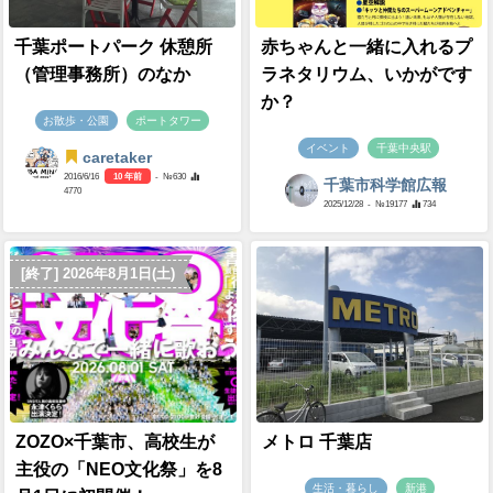
千葉ポートパーク 休憩所
赤ちゃんと一緒に入れるプ
（管理事務所）のなか
ラネタリウム、いかがです
か？
お散歩・公園
ポートタワー
イベント
千葉中央駅
caretaker
2016/6/16
10 年前
- №630
千葉市科学館広報
4770
2025/12/28
- №19177
734
[終了] 2026年8月1日(土)
ZOZO×千葉市、高校生が
メトロ 千葉店
主役の「NEO文化祭」を8
生活・暮らし
新港