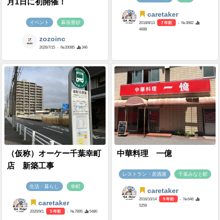
月1日に初開催！
caretaker
イベント
幕張豊砂
2018/8/13
7 年前
- №3682
4688
zozoinc
2026/7/15
- №20085
346
（仮称）オーケー千葉幸町
中華料理 一億
店 新築工事
レストラン・居酒屋
千葉みなと駅
生活・暮らし
幸町
caretaker
2016/10/14
9 年前
- №646
caretaker
5259
2020/9/1
5 年前
- №7895
5480