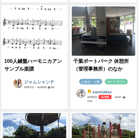
100人鍵盤ハーモニカアン
千葉ポートパーク 休憩所
サンブル楽譜
（管理事務所）のなか
ジャムシャンテ
お散歩・公園
ポートタワー
2026/7/12
- №20038
160
caretaker
2016/6/16
10 年前
- №627
3744