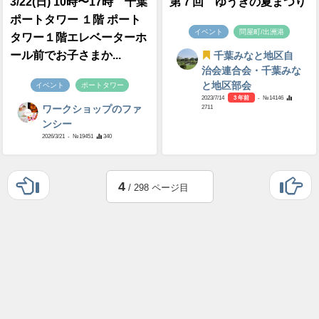
3/22(日) 10時〜17時 千葉
第７回 ゆうきの夏まつり
ポートタワー １階 ポート
イベント
問屋町/出洲港
タワー１階エレベーターホ
ール前でお子さまか...
千葉みなと地区自
治会連合会・千葉みな
と地区部会
イベント
ポートタワー
2023/7/14
3 年前
- №14146
2711
ワークショップのファ
ンシー
2026/3/21
- №19451
340
4
/ 298 ページ目