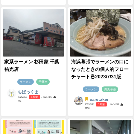
家系ラーメン 杉田家 千葉
海浜幕張でラーメンの口に
祐光店
なったときの個人的フロー
チャート🍜2023/7/31版
ラーメン
千葉市
ラーメン
海浜幕張
ちばっくま
2025/3/23
1 年前
- №17470
caretaker
741
2023/7/31
3 年前
- №14217
2306