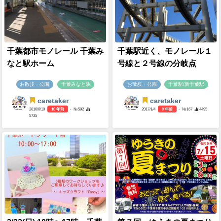
千葉都市モノレール 千葉み
千葉駅近く、モノレール１
なと駅ホーム
号線と２号線の分岐点
お散歩・公園
千葉みなと駅
お散歩・公園
千葉駅/新千葉駅
caretaker
caretaker
2016/6/10
10 年前
- №592
2017/1/4
9 年前
- №167
4495
5735