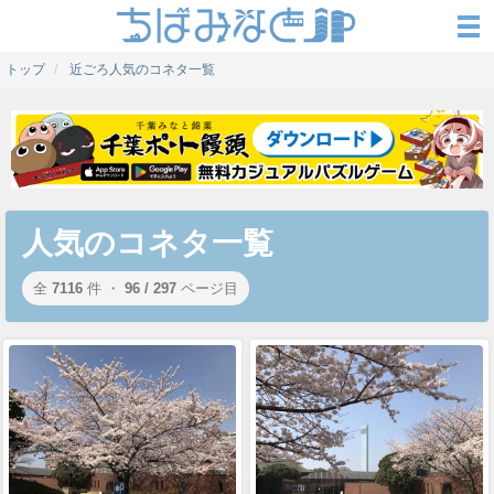
トップ
近ごろ人気のコネタ一覧
人気のコネタ一覧
全
7116
件 ・
96 / 297
ページ目