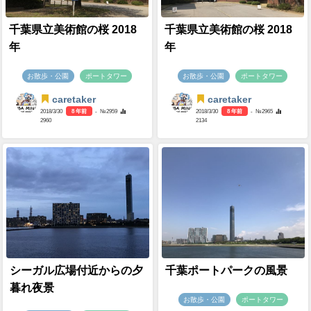
千葉県立美術館の桜 2018
千葉県立美術館の桜 2018
年
年
お散歩・公園
ポートタワー
お散歩・公園
ポートタワー
caretaker
caretaker
2018/3/30
8 年前
- №2959
2018/3/30
8 年前
- №2965
2960
2134
シーガル広場付近からの夕
千葉ポートパークの風景
暮れ夜景
お散歩・公園
ポートタワー