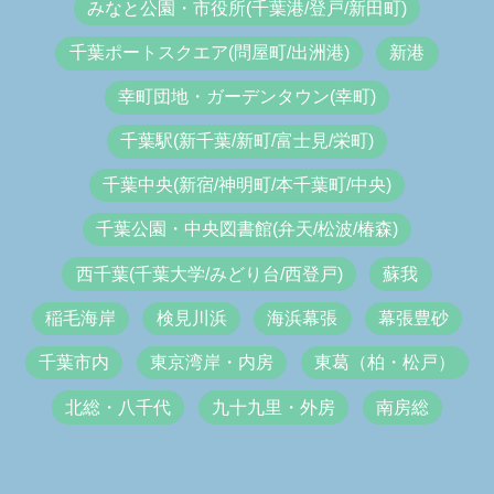
みなと公園・市役所(千葉港/登戸/新田町)
千葉ポートスクエア(問屋町/出洲港)
新港
幸町団地・ガーデンタウン(幸町)
千葉駅(新千葉/新町/富士見/栄町)
千葉中央(新宿/神明町/本千葉町/中央)
千葉公園・中央図書館(弁天/松波/椿森)
西千葉(千葉大学/みどり台/西登戸)
蘇我
稲毛海岸
検見川浜
海浜幕張
幕張豊砂
千葉市内
東京湾岸・内房
東葛（柏・松戸）
北総・八千代
九十九里・外房
南房総