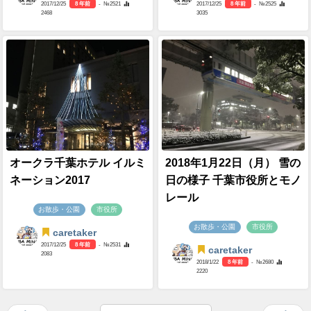
2017/12/25
8 年前
- №2521
2017/12/25
8 年前
- №2525
2468
3035
オークラ千葉ホテル イルミ
2018年1月22日（月） 雪の
ネーション2017
日の様子 千葉市役所とモノ
レール
お散歩・公園
市役所
お散歩・公園
市役所
caretaker
2017/12/25
8 年前
- №2531
caretaker
2083
2018/1/22
8 年前
- №2680
2220