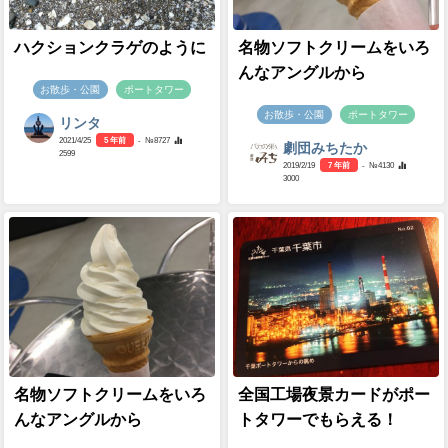
ハクションクラゲのように
名物ソフトクリームをいろ
んなアングルから
お散歩・公園
ポートタワー
お散歩・公園
ポートタワー
リンタ
2021/4/25
5 年前
- №8727
劇団みちたか
2599
2019/2/19
7 年前
- №4130
3000
名物ソフトクリームをいろ
全国工場夜景カードがポー
んなアングルから
トタワーでもらえる！