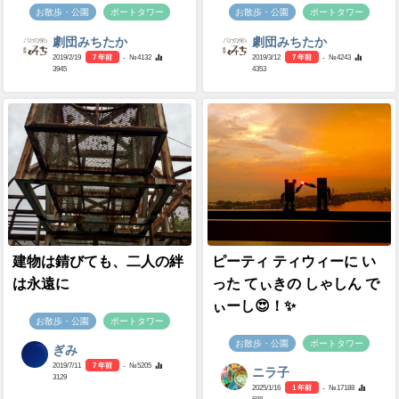
お散歩・公園
ポートタワー
お散歩・公園
ポートタワー
劇団みちたか
劇団みちたか
2019/2/19
7 年前
- №4132
2019/3/12
7 年前
- №4243
3945
4353
建物は錆びても、二人の絆
ピーティ ティウィーに い
は永遠に
った てぃきの しゃしん で
ぃーし😍！✨
お散歩・公園
ポートタワー
お散歩・公園
ポートタワー
ぎみ
2019/7/11
7 年前
- №5205
ニラ子
3129
2025/1/16
1 年前
- №17188