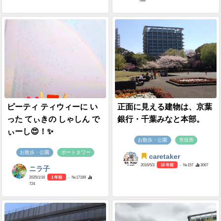
688
ピーティ ティウィーに い
正面に見える建物は、京葉
った てぃきの しゃしん で
銀行・千葉みなと本部。
ぃーし😍！✨
お散歩・公園
市役所
お散歩・公園
ポートタワー
caretaker
2016/5/3
10 年前
- №157
3067
ニラ子
2025/1/16
1 年前
- №17189
724