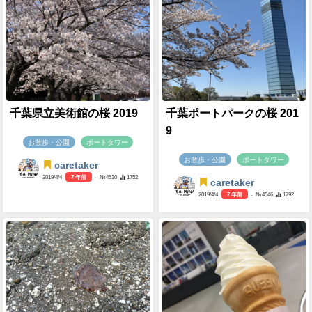
千葉県立美術館の桜 2019
千葉ポートパークの桜 201
9
お散歩・公園
ポートタワー
お散歩・公園
ポートタワー
caretaker
2019/4/4
7 年前
- №4530
1752
caretaker
2019/4/4
7 年前
- №4546
1792