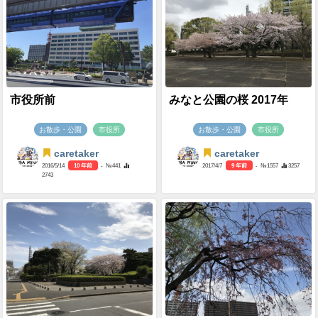
市役所前
みなと公園の桜 2017年
お散歩・公園
市役所
お散歩・公園
市役所
caretaker
caretaker
2016/5/14
10 年前
- №441
2017/4/7
9 年前
- №1557
3257
2743