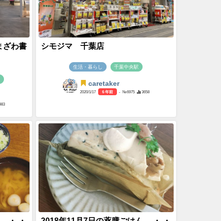
まざわ書
シモジマ 千葉店
生活・暮らし
千葉中央駅
駅
caretaker
2020/1/17
6 年前
- №6975
3658
983
。 ・ ・
2018年11月7日の薬膳ごはん。 ・ ・