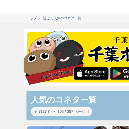
トップ
近ごろ人気のコネタ一覧
人気のコネタ一覧
全
7127
件 ・
103 / 297
ページ目