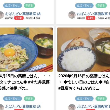
生活・暮らし
千葉市
生活・暮らし
千葉市
おばんざい薬膳教室 結
おばんざい薬膳教室 
2019/7/24
7 年前
- №5293
4961
2019/10/9
6 年前
- №5909
33
年4月15日の薬膳ごはん。 ・ ・
2020年9月16日の薬膳ごはん
スタミナごはん◆ #すた丼風豚
・ ◆忙しい日のごはん◆ #
松菜と油揚げの...
#豆腐おくらわかめえ...
生活・暮らし
千葉市
生活・暮らし
千葉市
おばんざい薬膳教室 結
おばんざい薬膳教室 