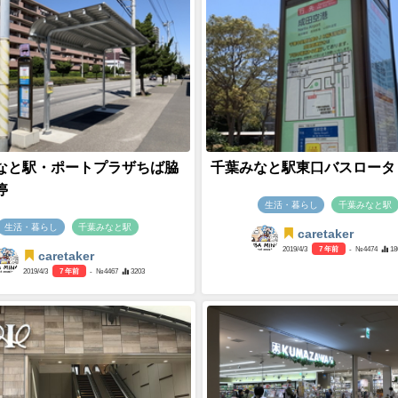
なと駅・ポートプラザちば脇
千葉みなと駅東口バスロータ
停
生活・暮らし
千葉みなと駅
生活・暮らし
千葉みなと駅
caretaker
2019/4/3
7 年前
- №4474
18
caretaker
2019/4/3
7 年前
- №4467
3203