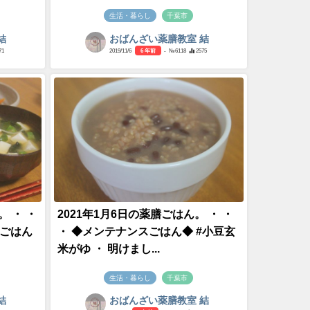
生活・暮らし
千葉市
結
おばんざい薬膳教室 結
71
2019/11/6
6 年前
- №6118
2575
。 ・ ・
2021年1月6日の薬膳ごはん。 ・ ・
白ごはん
・ ◆メンテナンスごはん◆ #小豆玄
米がゆ ・ 明けまし...
生活・暮らし
千葉市
結
おばんざい薬膳教室 結