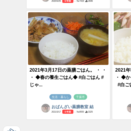
2020/3/25
6 年前
- №7419
2846
2021年3月17日の薬膳ごはん。 ・ ・
2021
・ ◆春の養生ごはん◆ #白ごはん #
・ ◆
じゃ...
#白ごはん
生活・暮らし
千葉市
おばんざい薬膳教室 結
2021/3/17
5 年前
- №8555
3325