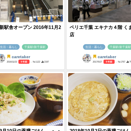
新駅舎オープン 2016年11月2
ペリエ千葉 エキナカ４階 く
店
生活・暮らし
千葉駅/新千葉駅
生活・暮らし
千葉駅/新千葉
caretaker
caretaker
2016/11/23
9 年前
- №1122
2197
2017/5/27
9 年前
- №1767
7
年9月10日の薬膳ごはん。 ・ ・
2018年10月2日の薬膳ごはん