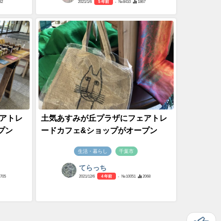
82
2021/1/6
5 年前
- №8410
1867
アトレ
土気あすみが丘プラザにフェアトレ
プン
ードカフェ&ショップがオープン
生活・暮らし
千葉市
てらっち
2705
2021/12/6
4 年前
- №10051
2068