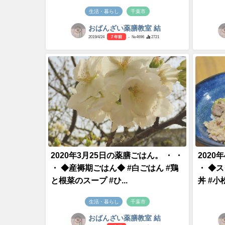
生活・暮らし
千葉市
おばんざい薬膳教室 結
2019/4/24
7 年前
- №4696
2721
2020年3月25日の薬膳ごはん。 ・ ・
2020
・ ◆産褥期ごはん◆ #白ごはん #鶏
・ ◆
と根菜のスープ #ひ...
丼 #小
生活・暮らし
千葉市
おばんざい薬膳教室 結