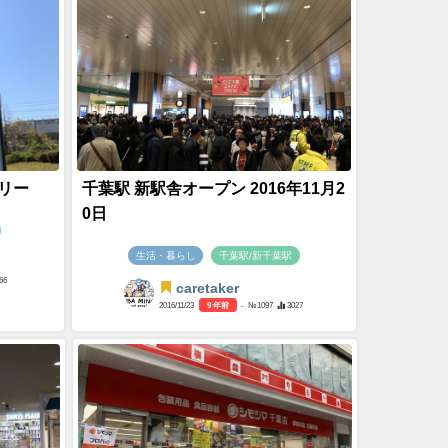
リー
千葉駅 新駅舎オープン 2016年11月2
0日
生活・暮らし
千葉駅/新千葉駅
66
caretaker
2016/11/23
9 年前
- №1097
3027