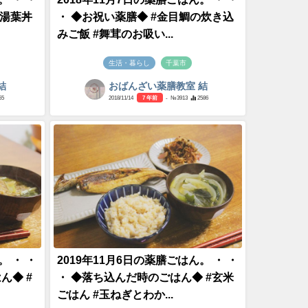
#湯葉丼
・ ◆お祝い薬膳◆ #金目鯛の炊き込
みご飯 #舞茸のお吸い...
生活・暮らし
千葉市
結
おばんざい薬膳教室 結
55
2018/11/14
7 年前
- №3913
2586
。 ・ ・
2019年11月6日の薬膳ごはん。 ・ ・
ん◆ #
・ ◆落ち込んだ時のごはん◆ #玄米
ごはん #玉ねぎとわか...