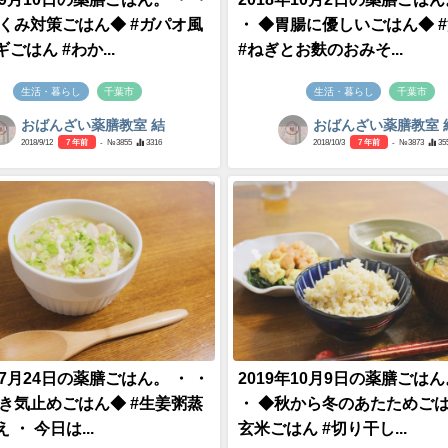
むくみ対策ごはん◆ #ガパオ風
・ ◆胃腸に優しいごはん◆ 
ごはん #わか...
#ねぎとお麩のおみそ...
生活・暮らし
千葉市
生活・暮らし
千葉市
おばんざい薬膳教室 結
おばんざい薬膳教室 
2018/9/12
7 年前
- №3855
3316
2018/10/3
7 年前
- №3873
35
年7月24日の薬膳ごはん。 ・ ・
2019年10月9日の薬膳ごはん
吐き気止めごはん◆ #生姜粥蒸
・ ◆秋から冬のあたためごは
 ・ 今日は...
玄米ごはん #切り干し...