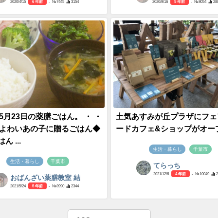
2020/4/15
6 年前
- №7445
3154
2020/9/16
5 年前
- №8054
28
年5月23日の薬膳ごはん。 ・ ・
土気あすみが丘プラザにフェ
かよわいあの子に贈るごはん◆
ードカフェ&ショップがオー
 ...
生活・暮らし
千葉市
生活・暮らし
千葉市
てらっち
2021/12/6
4 年前
- №10049
おばんざい薬膳教室 結
2021/5/24
5 年前
- №8990
2344