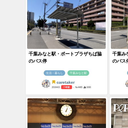
千葉みなと駅・ポートプラザちば脇
千葉み
のバス停
のバス
生活・暮らし
千葉みなと駅
caretaker
2019/4/3
7 年前
- №4465
1930