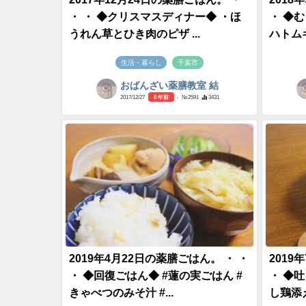
・ ・ ◆クリスマスディナー◆ ・ほ
・ ◆
うれん草とひき肉のピザ ...
ハトムギ
生活・暮らし
千葉市
おばんざい薬膳教室 結
2017/12/27
8 年前
- №2591
3431
2019年4月22日の薬膳ごはん。 ・ ・
2019
・ ◆回復ごはん◆ #蓮の実ごはん #
・ ◆
きゃべつのみそ汁 #...
し鶏添え