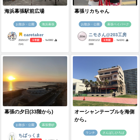
海浜幕張駅前広場
幕張リカちゃん
お散歩・公園
海浜幕張
お散歩・公園
幕張ベイパーク
caretaker
ニモさん@203工房
2020/1/27
6 年前
- №6960
2019/11/12
6 年前
- №6241
2141
1888
幕張の夕日(33階から)
オーシャンテーブルを海側
から。
お散歩・公園
幕張豊砂
ランチ
さんばしひろば
ちばっくま