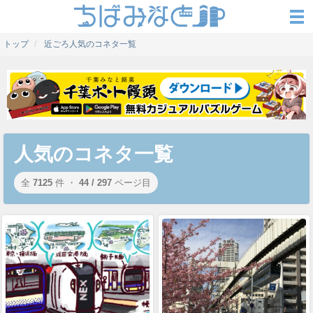
トップ
近ごろ人気のコネタ一覧
人気のコネタ一覧
全
7125
件 ・
44 / 297
ページ目