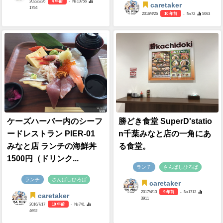
2022/2/26
4 年前
- №10756
caretaker
1754
2016/4/25
10 年前
- №72
5063
ケーズハーバー内のシーフ
勝どき食堂 SuperD'statio
ードレストラン PIER-01
n千葉みなと店の一角にあ
みなと店 ランチの海鮮丼
る食堂。
1500円（ドリンク...
ランチ
さんばしひろば
ランチ
さんばしひろば
caretaker
2017/4/13
9 年前
- №1713
caretaker
3911
2016/7/17
10 年前
- №741
4692