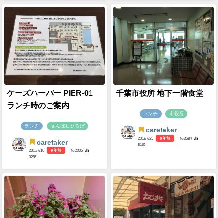
ケーズハーバー PIER-01
千葉市役所 地下一階食堂
ランチ時のご案内
ランチ
市役所
ランチ
さんばしひろば
caretaker
2018/7/25
8 年前
- №3584
caretaker
5160
2017/7/16
9 年前
- №2005
3285