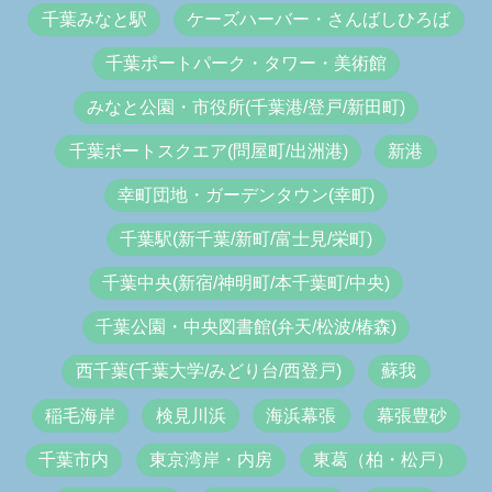
千葉みなと駅
ケーズハーバー・さんばしひろば
千葉ポートパーク・タワー・美術館
みなと公園・市役所(千葉港/登戸/新田町)
千葉ポートスクエア(問屋町/出洲港)
新港
幸町団地・ガーデンタウン(幸町)
千葉駅(新千葉/新町/富士見/栄町)
千葉中央(新宿/神明町/本千葉町/中央)
千葉公園・中央図書館(弁天/松波/椿森)
西千葉(千葉大学/みどり台/西登戸)
蘇我
稲毛海岸
検見川浜
海浜幕張
幕張豊砂
千葉市内
東京湾岸・内房
東葛（柏・松戸）