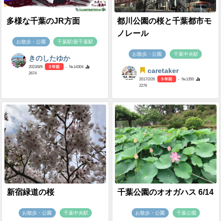
多様な千葉のJR方面
都川公園の桜と千葉都市モ
ノレール
お散歩・公園
千葉駅/新千葉駅
お散歩・公園
千葉中央駅
きのしたゆか
2023/8/9
3 年前
- №14304
caretaker
2674
2017/2/26
9 年前
- №1350
2276
新宿緑道の桜
千葉公園のオオガハス 6/14
お散歩・公園
千葉中央駅
お散歩・公園
千葉公園