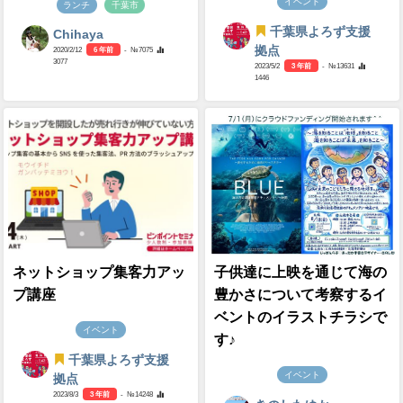
イベント
ランチ
千葉市
千葉県よろず支援
Chihaya
拠点
2020/2/12
6 年前
- №7075
3077
2023/5/2
3 年前
- №13631
1446
ネットショップ集客力アッ
子供達に上映を通じて海の
プ講座
豊かさについて考察するイ
ベントのイラストチラシで
イベント
す♪
千葉県よろず支援
イベント
拠点
2023/8/3
3 年前
- №14248