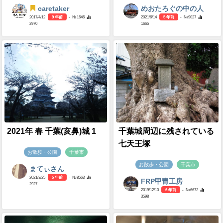
caretaker
めおたろぐの中の人
2017/4/12
9 年前
- №1646
2021/6/14
5 年前
- №9027
2970
1665
2021年 春 千葉(亥鼻)城 1
千葉城周辺に残されている
七天王塚
お散歩・公園
千葉市
お散歩・公園
千葉市
まてぃさん
2021/3/25
5 年前
- №8563
FRP甲冑工房
2927
2019/12/10
6 年前
- №6672
3598