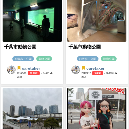
千葉市動物公園
千葉市動物公園
お散歩・公園
動物公園
お散歩・公園
動物公園
caretaker
caretaker
2016/5/16
10 年前
- №465
2017/4/12
9 年前
- №1668
2548
2904