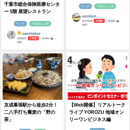
千葉市総合保険医療センタ
ランチ
千葉みなと駅
ー 5階 展望レストラン
azuken
2017/11/16
8 年前
- №2255
ランチ
千葉みなと駅
3423
caretaker
2019/5/27
7 年前
- №4933
2982
京成幕張駅から徒歩2分！
【Web開催】リアルトーク
二八手打ち蕎麦の「野の
ライブ YOROZU 地域オン
茶」
リーワンビジネス編