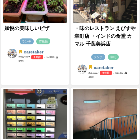
加悦の美味しいピザ
・味のレストラン えびすや
幸町店 ・インドの食堂 カ
ランチ
市役所
マル 千葉美浜店
caretaker
ランチ
幸町
2018/12/27
7 年前
- №3946
3673
caretaker
2017/3/27
9 年前
- №1492
4460