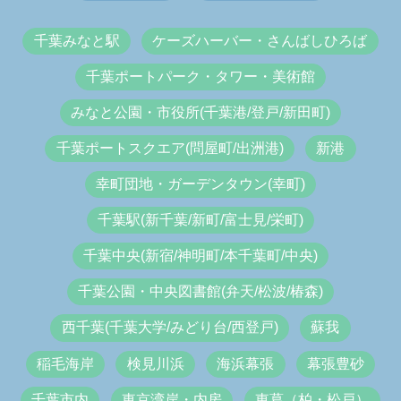
千葉みなと駅
ケーズハーバー・さんばしひろば
千葉ポートパーク・タワー・美術館
みなと公園・市役所(千葉港/登戸/新田町)
千葉ポートスクエア(問屋町/出洲港)
新港
幸町団地・ガーデンタウン(幸町)
千葉駅(新千葉/新町/富士見/栄町)
千葉中央(新宿/神明町/本千葉町/中央)
千葉公園・中央図書館(弁天/松波/椿森)
西千葉(千葉大学/みどり台/西登戸)
蘇我
稲毛海岸
検見川浜
海浜幕張
幕張豊砂
千葉市内
東京湾岸・内房
東葛（柏・松戸）