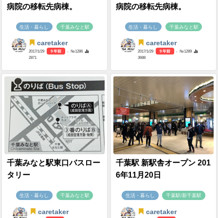
病院の移転先病棟。
病院の移転先病棟。
生活・暮らし
千葉みなと駅
生活・暮らし
千葉みなと駅
caretaker
caretaker
2017/1/29
9 年前
- №1286
2017/1/29
9 年前
- №1289
2871
3688
千葉みなと駅東口バスロー
千葉駅 新駅舎オープン 201
タリー
6年11月20日
生活・暮らし
千葉みなと駅
生活・暮らし
千葉駅/新千葉駅
caretaker
caretaker