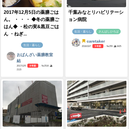
2017年12月5日の薬膳ごは
千葉みなとリハビリテーシ
ん。 ・ ・ ・ ◆冬の薬膳ご
ョン病院
はん◆ ・松の実&黒豆ごは
生活・暮らし
さんばしひろば
ん ・ねぎ...
caretaker
生活・暮らし
2016/10/7
9 年前
- №255
3425
おばんざい薬膳教室
結
2017/12/5
8 年前
- №2516
2115