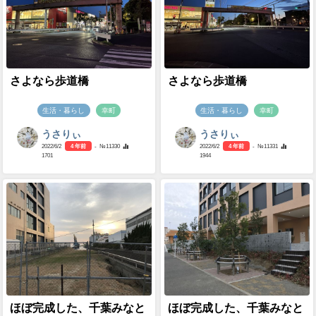
さよなら歩道橋
さよなら歩道橋
生活・暮らし
幸町
生活・暮らし
幸町
うさりぃ
うさりぃ
2022/6/2
4 年前
- №11330
2022/6/2
4 年前
- №11331
1701
1944
ほぼ完成した、千葉みなと
ほぼ完成した、千葉みなと