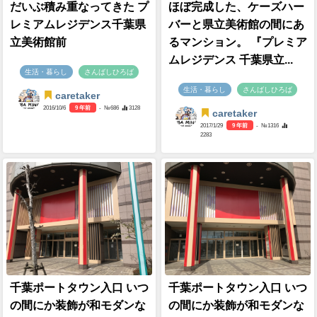
だいぶ積み重なってきた プ
ほぼ完成した、ケーズハー
レミアムレジデンス千葉県
バーと県立美術館の間にあ
立美術館前
るマンション。 『プレミア
ムレジデンス 千葉県立...
生活・暮らし
さんばしひろば
生活・暮らし
さんばしひろば
caretaker
2016/10/6
9 年前
- №686
3128
caretaker
2017/1/29
9 年前
- №1316
2283
千葉ポートタウン入口 いつ
千葉ポートタウン入口 いつ
の間にか装飾が和モダンな
の間にか装飾が和モダンな