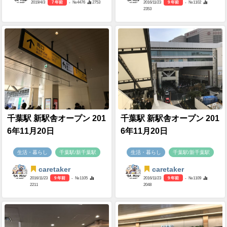
2019/4/3
7 年前
- №4476
2753
2016/11/23
9 年前
- №1102
2353
千葉駅 新駅舎オープン 201
千葉駅 新駅舎オープン 201
6年11月20日
6年11月20日
生活・暮らし
千葉駅/新千葉駅
生活・暮らし
千葉駅/新千葉駅
caretaker
caretaker
2016/11/23
9 年前
- №1105
2016/11/23
9 年前
- №1109
2211
2048