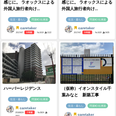
感じに。 ラオックスによる
感じに。 ラオックスによる
外国人旅行者向け...
外国人旅行者向け...
生活・暮らし
問屋町/出洲港
生活・暮らし
問屋町/出洲港
caretaker
caretaker
2017/4/7
9 年前
- №1619
2122
2017/4/7
9 年前
- №1620
3435
ハーバーレジデンス
（仮称）イオンスタイル千
葉みなと 新築工事
生活・暮らし
問屋町/出洲港
生活・暮らし
問屋町/出洲港
caretaker
2018/8/24
7 年前
- №3824
caretaker
2002