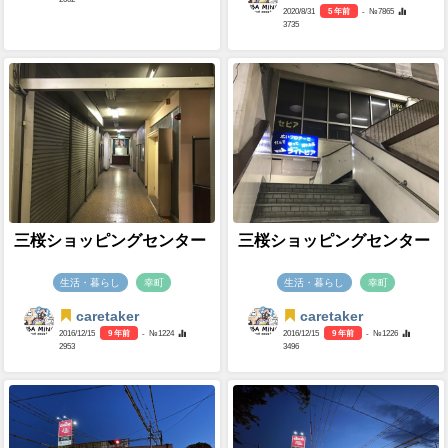
2020/8/31
5 年前
- №7865
3735
三桜ショッピングセンター
三桜ショッピングセンター
生活・暮らし
幸町
生活・暮らし
幸町
caretaker
caretaker
2016/12/15
9 年前
- №1224
2016/12/15
9 年前
- №1226
2953
3496