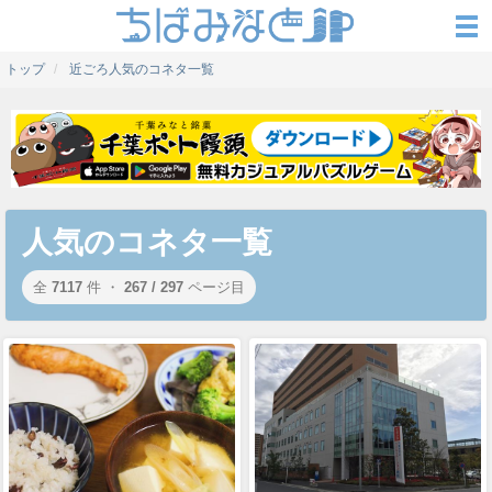
トップ
近ごろ人気のコネタ一覧
人気のコネタ一覧
全
7117
件 ・
267 / 297
ページ目