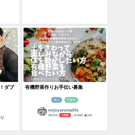
！ダブ
有機野菜作りお手伝い募集
求人
千葉市
enjoyaromalife
2023/1/20
3 年前
- №12891
1100
まり