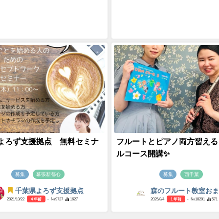
よろず支援拠点 無料セミナ
フルートとピアノ両方習える
内
ルコース開講✨
募集
幕張新都心
募集
西千葉
千葉県よろず支援拠点
森のフルート教室お
2021/10/22
4 年前
- №9727
1627
2025/8/4
1 年前
- №18291
571