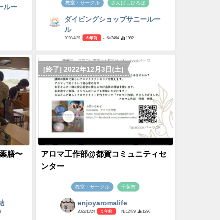
教室・サークル
さんばしひろば
ールー
ダイビングショップサニールー
ル
2020/4/29
6 年前
- №7464
1982
[終了] 2022年12月3日(土)
薬膳〜
アロマ工作部@都賀コミュニティセ
ンター
教室・サークル
千葉市
結
enjoyaromalife
3
2022/11/24
3 年前
- №12479
1286