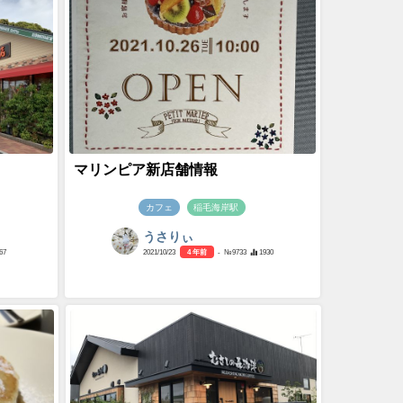
マリンピア新店舗情報
カフェ
稲毛海岸駅
うさりぃ
67
2021/10/23
4 年前
- №9733
1930