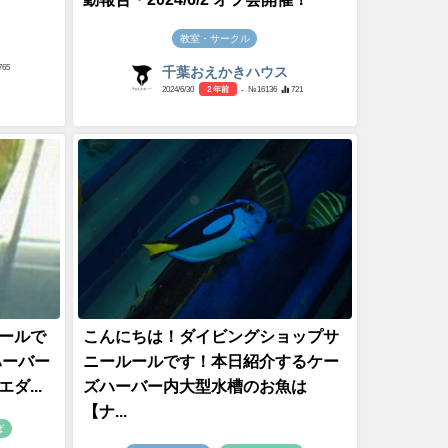
教室・サークル
765
千葉おえかきハウス
2024/6/30
2 年前
- №16136
721
ールで
こんにちは！ダイビングショップサ
ハーバー
ニールールです！本日紹介するケー
...
ズハーバー内大型水槽のお魚は
【ナ...
ば