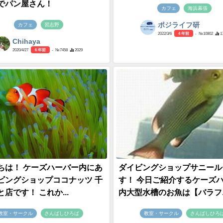
でパン屋さん！
カフェ
海浜幕張
ポジライフ研
カフェ
習志野
2022/3/6
4 年前
- №10802
1
Chihaya
2020/4/27
6 年前
- №7458
2029
ちは！ ケーズハーバー内にあ
ダイビングショップサニール
ビングショップココナッツ 千
す！ 今日ご紹介するケーズ
店です！ これか...
内大型水槽のお魚は【バラフエダ
教室・サークル
さんばしひろば
教室・サークル
さんばしひろ