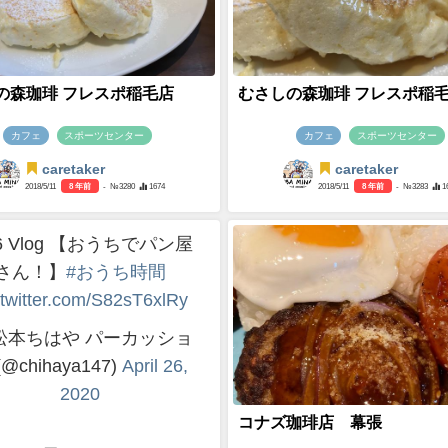
の森珈琲 フレスポ稲毛店
むさしの森珈琲 フレスポ稲
カフェ
スポーツセンター
カフェ
スポーツセンター
caretaker
caretaker
2018/5/11
8 年前
- №3280
1674
2018/5/11
8 年前
- №3283
1
26 Vlog 【おうちでパン屋
さん！】
#おうち時間
.twitter.com/S82sT6xlRy
松本ちはや パーカッショ
(@chihaya147)
April 26,
2020
コナズ珈琲店 幕張