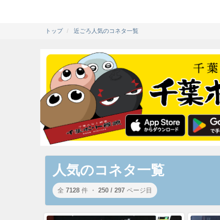
トップ
近ごろ人気のコネタ一覧
人気のコネタ一覧
全
7128
件 ・
250 / 297
ページ目