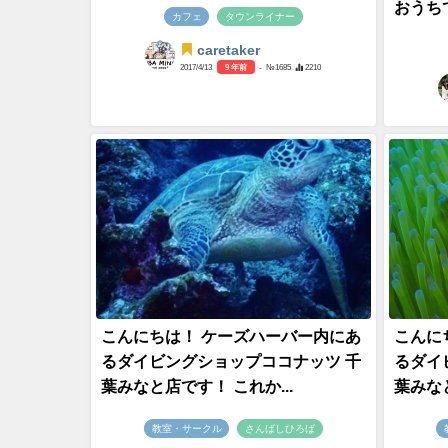
おうち
カフェ
タウンライナー
caretaker
2017/4/13
9 年前
- №1685
2210
こんにちは！ ケーズハーバー内にあ
こんに
るダイビングショップココナッツ 千
るダイ
葉みなと店です！ これか...
葉みなと
教室・サークル
さんばしひろば