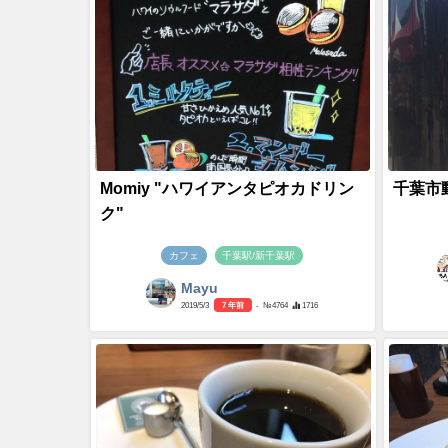
Momiy "ハワイアンタピオカドリン
千葉市
ク"
カフェ
千葉駅/新千葉駅
Mayu
2019/5/3
7 年前
- №4764
1716