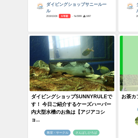
ダイビングショップサニールー
ル
2019/10/28
6 年前
- №5999
1897
2
ダイビングショップSUNNYRULEで
お茶カ
す！ 今日ご紹介するケーズハーバー
内大型水槽のお魚は【アジアコシ
ョ...
教室・サークル
さんばしひろば