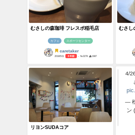
むさしの森珈琲 フレスポ稲毛店
むさし
カフェ
スポーツセンター
caretaker
2018/5/11
8 年前
- №3278
1687
4/
pic
— 
ン 
リヨンSUDAコア