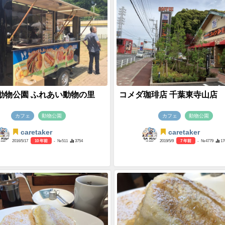
動物公園 ふれあい動物の里
コメダ珈琲店 千葉東寺山店
カフェ
動物公園
カフェ
動物公園
caretaker
caretaker
2016/5/17
10 年前
- №511
3754
2019/5/9
7 年前
- №4779
17