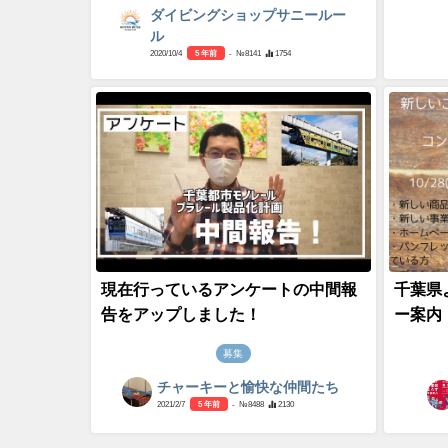
ダイビングショップサニールー
ル
2020/10/4
5 年前
- №8141
1754
現在行っているアンケートの中間報
千葉県
告をアップしました！
ー案
募集
チャーキーと愉快な仲間たち
2021/2/7
5 年前
- №8488
2130