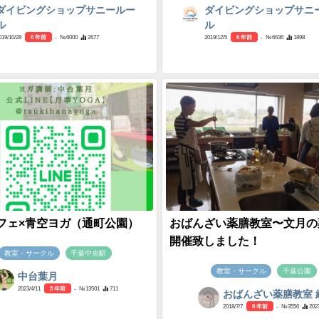
ダイビングショップサニールー
ダイビングショップサニ
ル
ル
019/10/28
6 年前
- №6000
2677
2019/12/5
6 年前
- №6636
1898
フェ×青空ヨガ（通町公園）
おばんざい薬膳教室〜文月の
開催致しました！
教室・サークル
千葉中央駅
教室・サークル
千葉公園
中台葉月
2023/4/11
3 年前
- №13501
711
おばんざい薬膳教室 
2018/7/7
8 年前
- №3556
202