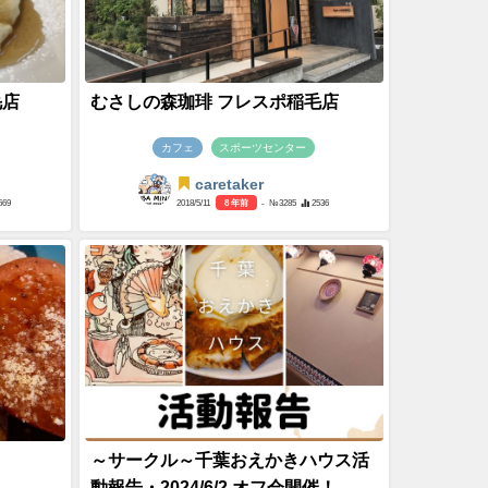
毛店
むさしの森珈琲 フレスポ稲毛店
カフェ
スポーツセンター
caretaker
669
2018/5/11
8 年前
- №3285
2536
～サークル～千葉おえかきハウス活
動報告・2024/6/2 オフ会開催！