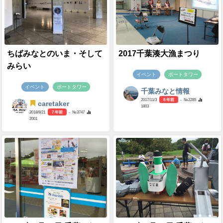
ちばみなとのいま・そして
2017千葉湊大漁まつり
みらい
イベント
ポートタワー
イベント
ポートタワー
千葉みなと情報
2017/11/3
8 年前
- №2285
caretaker
1803
2018/8/21
7 年前
- №3747
2001