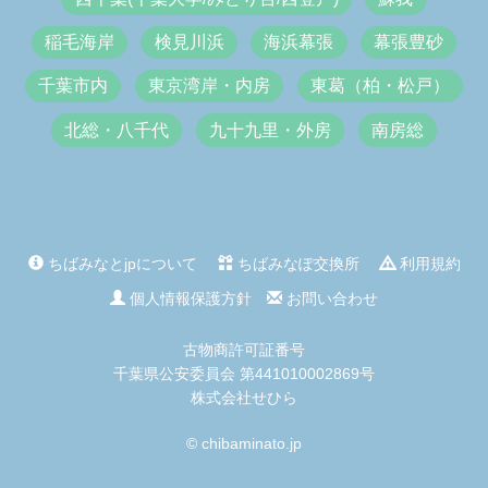
稲毛海岸
検見川浜
海浜幕張
幕張豊砂
千葉市内
東京湾岸・内房
東葛（柏・松戸）
北総・八千代
九十九里・外房
南房総
ちばみなとjpについて
ちばみなぽ交換所
利用規約
個人情報保護方針
お問い合わせ
古物商許可証番号
千葉県公安委員会 第441010002869号
株式会社せひら
© chibaminato.jp