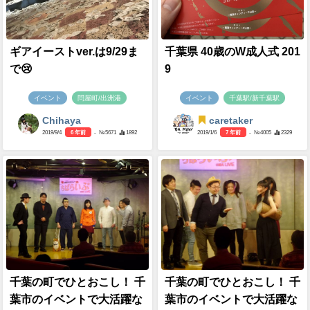
ギアイーストver.は9/29ま
千葉県 40歳のW成人式 201
で😢
9
イベント
問屋町/出洲港
イベント
千葉駅/新千葉駅
Chihaya
caretaker
2019/9/4
6 年前
- №5671
1892
2019/1/6
7 年前
- №4005
2329
千葉の町でひとおこし！ 千
千葉の町でひとおこし！ 千
葉市のイベントで大活躍な
葉市のイベントで大活躍な