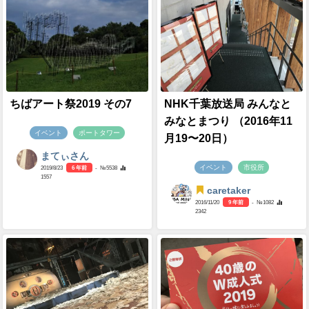
ちばアート祭2019 その7
NHK千葉放送局 みんなと
みなとまつり （2016年11
イベント
ポートタワー
月19〜20日）
まてぃさん
イベント
市役所
2019/8/23
6 年前
- №5538
1557
caretaker
2016/11/20
9 年前
- №1082
2342