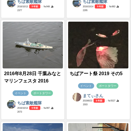
ちば素敵艦隊
ちば素敵艦隊
2016/10/13
9 年前
- №948
2016/10/14
9 年前
- №983
2377
2295
2016年8月28日 千葉みなと
ちばアート祭 2019 その5
マリンフェスタ 2016
イベント
ポートタワー
イベント
ポートタワー
まてぃさん
2019/8/23
6 年前
- №5527
ちば素敵艦隊
1503
2016/10/13
9 年前
- №997
2073