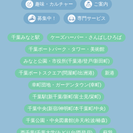
趣味・カルチャー
ご案内
募集中！
専門サービス
千葉みなと駅
ケーズハーバー・さんばしひろば
千葉ポートパーク・タワー・美術館
みなと公園・市役所(千葉港/登戸/新田町)
千葉ポートスクエア(問屋町/出洲港)
新港
幸町団地・ガーデンタウン(幸町)
千葉駅(新千葉/新町/富士見/栄町)
千葉中央(新宿/神明町/本千葉町/中央)
千葉公園・中央図書館(弁天/松波/椿森)
西千葉(千葉大学/みどり台/西登戸)
蘇我