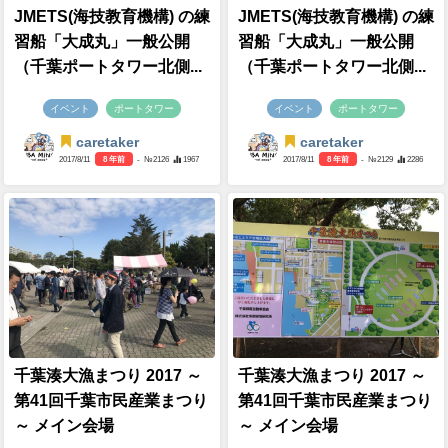
JMETS(海技教育機構) の練
JMETS(海技教育機構) の練
習船「大成丸」一般公開
習船「大成丸」一般公開
（千葉ポートタワー北側...
（千葉ポートタワー北側...
イベント
ポートタワー
イベント
ポートタワー
caretaker
caretaker
2017/8/11
8 年前
- №2126
1967
2017/8/11
8 年前
- №2129
2286
千葉湊大漁まつり 2017 ～
千葉湊大漁まつり 2017 ～
第41回千葉市民産業まつり
第41回千葉市民産業まつり
～ メイン会場
～ メイン会場