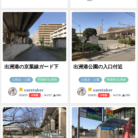
4613
出洲港の京葉線ガード下
出洲港公園の入口付近
お散歩・公園
問屋町/出洲港
お散歩・公園
問屋町/出洲港
caretaker
caretaker
2018/2/5
8 年前
- №2727
3980
2018/2/5
8 年前
- №2730
2393