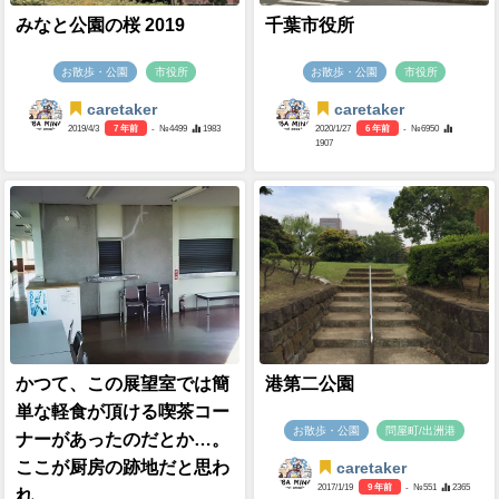
みなと公園の桜 2019
千葉市役所
お散歩・公園
市役所
お散歩・公園
市役所
caretaker
caretaker
2019/4/3
7 年前
- №4499
1983
2020/1/27
6 年前
- №6950
1907
かつて、この展望室では簡
港第二公園
単な軽食が頂ける喫茶コー
お散歩・公園
問屋町/出洲港
ナーがあったのだとか…。
ここが厨房の跡地だと思わ
caretaker
2017/1/19
9 年前
- №551
2365
れ...