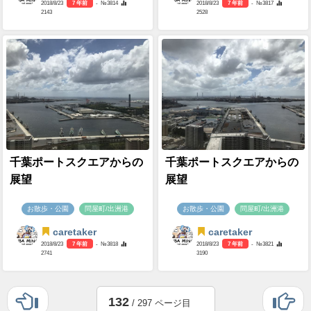
2018/8/23
7 年前
- №3814
2018/8/23
7 年前
- №3817
2143
2528
千葉ポートスクエアからの
千葉ポートスクエアからの
展望
展望
お散歩・公園
問屋町/出洲港
お散歩・公園
問屋町/出洲港
caretaker
caretaker
2018/8/23
7 年前
- №3818
2018/8/23
7 年前
- №3821
2741
3190
132
/ 297 ページ目