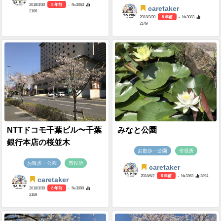
2018/3/30
8 年前
- №3063
caretaker
2106
2018/3/30
8 年前
- №3083
2149
NTTドコモ千葉ビル〜千葉
みなと公園
銀行本店の桜並木
お散歩・公園
市役所
お散歩・公園
市役所
caretaker
2018/6/2
8 年前
- №3363
2894
caretaker
2018/3/30
8 年前
- №3090
2169