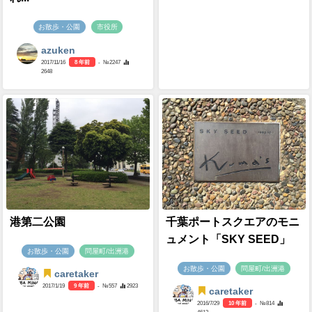
お散歩・公園
市役所
azuken
2017/11/16
8 年前
- №2247
2648
港第二公園
千葉ポートスクエアのモニ
ュメント「SKY SEED」
お散歩・公園
問屋町/出洲港
お散歩・公園
問屋町/出洲港
caretaker
2017/1/19
9 年前
- №557
2923
caretaker
2016/7/29
10 年前
- №814