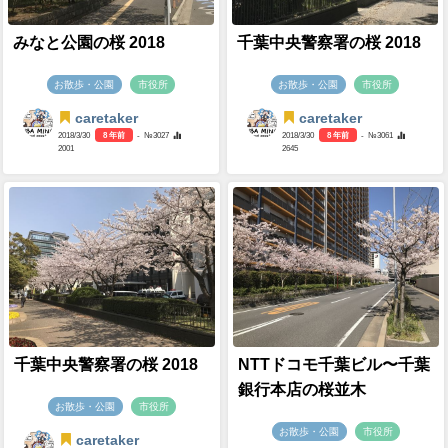
みなと公園の桜 2018
千葉中央警察署の桜 2018
お散歩・公園
市役所
お散歩・公園
市役所
caretaker
caretaker
2018/3/30
8 年前
- №3027
2018/3/30
8 年前
- №3061
2001
2645
千葉中央警察署の桜 2018
NTTドコモ千葉ビル〜千葉
銀行本店の桜並木
お散歩・公園
市役所
お散歩・公園
市役所
caretaker