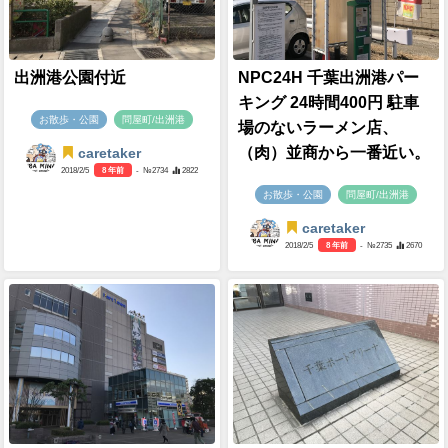
出洲港公園付近
NPC24H 千葉出洲港パー
キング 24時間400円 駐車
お散歩・公園
問屋町/出洲港
場のないラーメン店、
（肉）並商から一番近い。
caretaker
2018/2/5
8 年前
- №2734
2822
お散歩・公園
問屋町/出洲港
caretaker
2018/2/5
8 年前
- №2735
2670