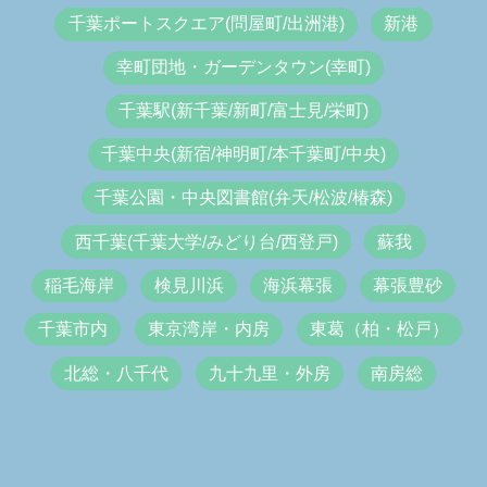
千葉ポートスクエア(問屋町/出洲港)
新港
幸町団地・ガーデンタウン(幸町)
千葉駅(新千葉/新町/富士見/栄町)
千葉中央(新宿/神明町/本千葉町/中央)
千葉公園・中央図書館(弁天/松波/椿森)
西千葉(千葉大学/みどり台/西登戸)
蘇我
稲毛海岸
検見川浜
海浜幕張
幕張豊砂
千葉市内
東京湾岸・内房
東葛（柏・松戸）
北総・八千代
九十九里・外房
南房総